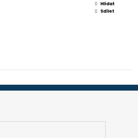
-32", 45 MM (ADS 251)
Hlídat
Sdílet