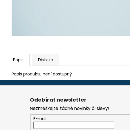
TEFLON ZELENÝ - TL.0,15 MM, 230 X 587
MM - AKS 6105, 1605, 6410, 6250, 9600
290 Kč
Popis
Diskuze
Popis produktu není dostupný
Z
á
Odebírat newsletter
p
Nezmeškejte žádné novinky či slevy!
a
t
E-mail
í