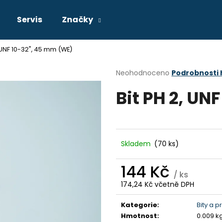
Servis
Značky
, UNF 10-32", 45 mm (WE)
Co potřebujete najít?
Průměrné
Neohodnoceno
Podrobnosti
hodnocení
Bit PH 2, UN
produktu
HLEDAT
je
0,0
z
5
Doporučujeme
hvězdiček.
Skladem
(70 ks)
144 Kč
/ ks
174,24 Kč včetně DPH
Měrná
cena:
Kategorie
:
Bity a p
Hmotnost
:
0.009 k