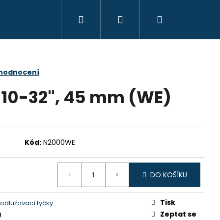
Hledat
Přihlášení
Nákupní
košík
 hodnocení
F 10-32", 45 mm (WE)
Kód:
N2000WE
DO KOŠÍKU
Následující
Tisk
rodlužovací tyčky
g
Zeptat se