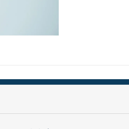
TEFLON MODRÝ - TL. 0,15 MM, 230 X 587
BIT PH 2, UNF 10
MM - AKS 6105, 1605, 6410, 6250, 9600
175 Kč
200 Kč