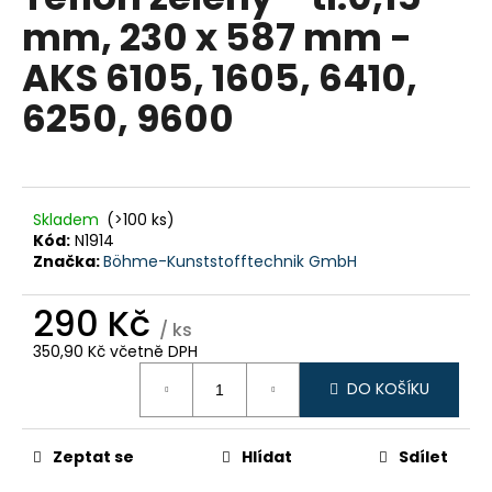
je
a
mm, 230 x 587 mm -
0,0
z
j
AKS 6105, 1605, 6410,
5
í
hvězdiček.
6250, 9600
t
?
Skladem
(>100 ks)
Kód:
N1914
HLEDAT
Značka:
Böhme-Kunststofftechnik GmbH
290 Kč
/ ks
D
350,90 Kč včetně DPH
o
Měrná
DO KOŠÍKU
cena:
p
o
r
Zeptat se
Hlídat
Sdílet
u