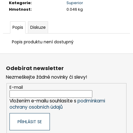
č
Kategorie
:
Superior
u
Hmotnost
:
0.046 kg
j
e
m
Popis
Diskuze
e
Popis produktu není dostupný
FRÉZA
Z
HSS
SPIRÁLOVÁ
á
1BŘITÁ
Odebírat newsletter
p
5X18/35-
80/8
Nezmeškejte žádné novinky či slevy!
a
MM
t
E-mail
260
í
Kč
Vložením e-mailu souhlasíte s
podmínkami
ochrany osobních údajů
PŘIHLÁSIT SE