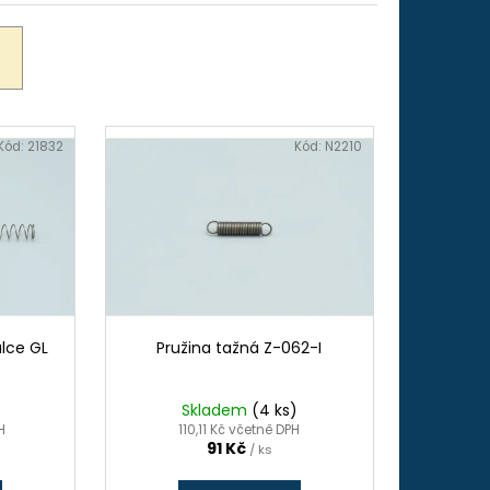
-32", 45 MM (ADS 251)
Kód:
21832
Kód:
N2210
álce GL
Pružina tažná Z-062-I
Skladem
(4 ks)
H
110,11 Kč včetně DPH
91 Kč
/ ks