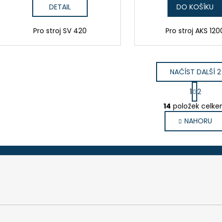
DETAIL
DO KOŠÍKU
Pro stroj SV 420
Pro stroj AKS 120
NAČÍST DALŠÍ 2
S
1
2
t
O
r
14
položek celk
v
á
NAHORU
l
n
k
á
o
d
v
a
á
c
n
í
í
p
r
v
k