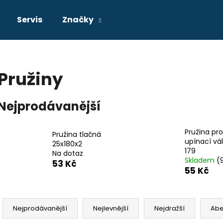
Servis
Značky
Co potřebujete najít?
Pružiny
HLEDAT
Nejprodávanější
Pružina pro
Doporučujeme
Pružina tlačná
upínací vá
25x180x2
179
Na dotaz
Skladem
(
53 Kč
55 Kč
Ř
a
Nejprodávanější
Nejlevnější
Nejdražší
Ab
z