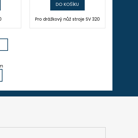
DO KOŠÍKU
0
Pro drážkový nůž stroje SV 320
em