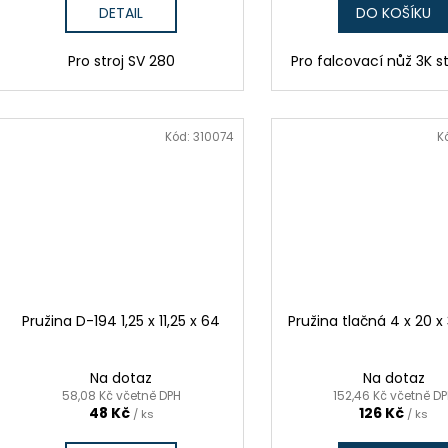
DETAIL
DO KOŠÍKU
Pro stroj SV 280
Pro falcovací nůž 3K s
Kód:
310074
K
Pružina D-194 1,25 x 11,25 x 64
Pružina tlačná 4 x 20 x 
Na dotaz
Na dotaz
58,08 Kč včetně DPH
152,46 Kč včetně D
48 Kč
126 Kč
/ ks
/ ks