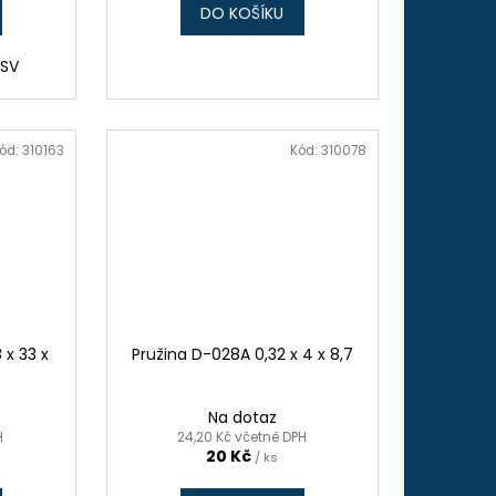
DO KOŠÍKU
 SV
ód:
310163
Kód:
310078
 x 33 x
Pružina D-028A 0,32 x 4 x 8,7
)
Na dotaz
H
24,20 Kč včetně DPH
20 Kč
/ ks