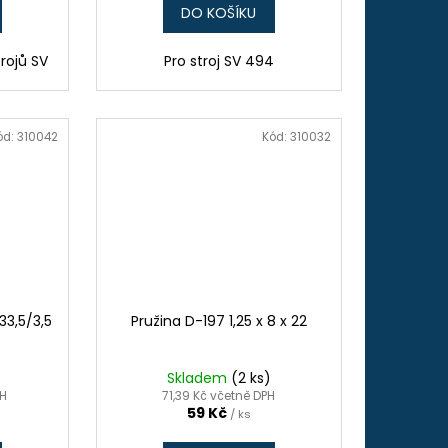
DO KOŠÍKU
trojů SV
Pro stroj SV 494
ód:
310042
Kód:
310032
33,5/3,5
Pružina D-197 1,25 x 8 x 22
Skladem
(2 ks)
PH
71,39 Kč včetně DPH
59 Kč
/ ks