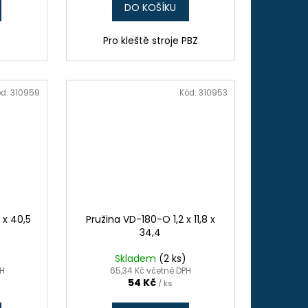
DO KOŠÍKU
Pro kleště stroje PBZ
ód:
310959
Kód:
310953
 x 40,5
Pružina VD-180-O 1,2 x 11,8 x
34,4
Skladem
(2 ks)
PH
65,34 Kč včetně DPH
54 Kč
/ ks