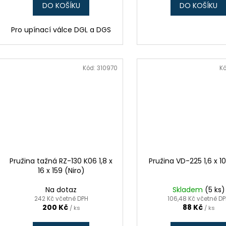
DO KOŠÍKU
DO KOŠÍKU
Pro upínací válce DGL a DGS
Kód:
310970
K
Pružina tažná RZ-130 K06 1,8 x
Pružina VD-225 1,6 x 10
16 x 159 (Niro)
Na dotaz
Skladem
(5 ks)
242 Kč včetně DPH
106,48 Kč včetně D
200 Kč
88 Kč
/ ks
/ ks