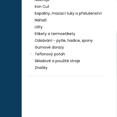
TEFLON ZELENÝ - TL.0,15 MM, 230 X 587
l
MM - AKS 6105, 1605, 6410, 6250, 9600
Iron Cut
290 Kč
Kapaliny, mazací tuky a příslušenství
Nářadí
Lišty
Etikety a termoetikety
Odsávání - pytle, hadice, spony
Gumové dorazy
Teflonový potah
Skladové a použité stroje
Značky