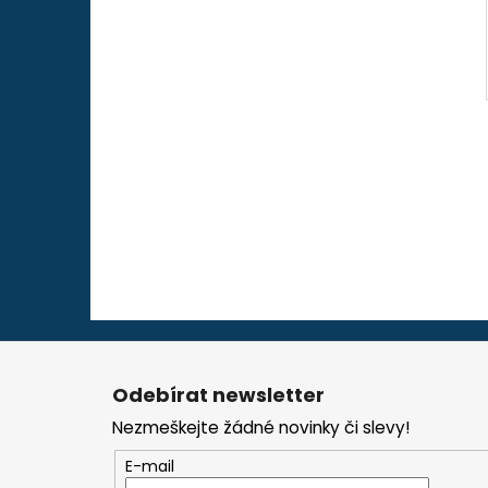
Z
á
Odebírat newsletter
p
Nezmeškejte žádné novinky či slevy!
a
t
E-mail