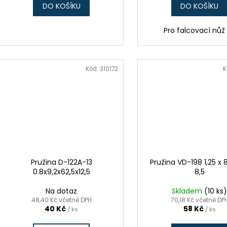
DO KOŠÍKU
DO KOŠÍKU
Pro falcovací nůž
Kód:
310172
K
Pružina D-122A-13
Pružina VD-198 1,25 x 8
0.8x9,2x62,5x12,5
8,5
Na dotaz
Skladem
(10 ks
48,40 Kč včetně DPH
70,18 Kč včetně DP
40 Kč
58 Kč
/ ks
/ ks