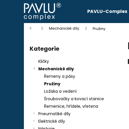
K
Přejít
na
o
PAVLU-Complex
obsah
Zpět
Zpět
š
do
do
í
Domů
Mechanické díly
Pružiny
k
obchodu
obchodu
P
o
Kategorie
Přeskočit
s
kategorie
t
Kličky
r
Mechanické díly
a
Řemeny a pásy
n
Pružiny
n
Ložiska a vedení
í
Šroubovačky a kovací stanice
p
Řemenice, hřídele, vřetena
a
Pneumatiké díly
n
Elektrické díly
e
Nástroje