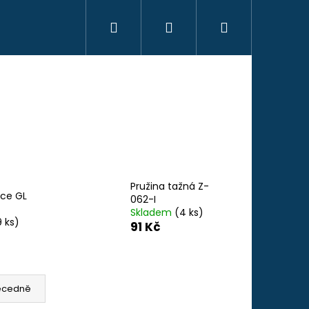
Hledat
Přihlášení
Nákupní
košík
Pružina tažná Z-
lce GL
062-I
Skladem
(4 ks)
9 ks)
91 Kč
Následující
ecedně