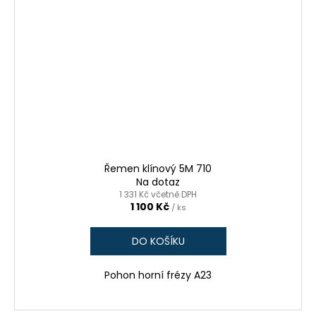
Řemen klínový 5M 710
Na dotaz
1 331 Kč včetně DPH
1 100 Kč
/ ks
DO KOŠÍKU
Pohon horní frézy A23