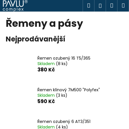
K
Přejít
Hledat
Náku
M
Přihlášen
na
o
obsah
Zpět
Zpět
košík
š
Řemeny a pásy
í
C
k
Nejprodávanější
o
p
o
Řemen ozubený 16 T5/365
t
Skladem
(8 ks)
ř
380 Kč
e
b
u
Řemen klínový 7M500 "Polyfex"
Skladem
(3 ks)
j
590 Kč
e
t
e
Řemen ozubený 6 AT3/351
n
Skladem
(4 ks)