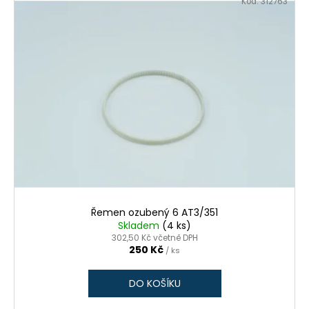
Kód:
312763
Řemen ozubený 6 AT3/351
Skladem
(4 ks)
302,50 Kč včetně DPH
250 Kč
/ ks
DO KOŠÍKU