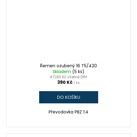
Řemen ozubený 16 T5/420
Skladem
(5 ks)
471,90 Kč včetně DPH
390 Kč
/ ks
DO KOŠÍKU
Převodovka PBZ 1:4