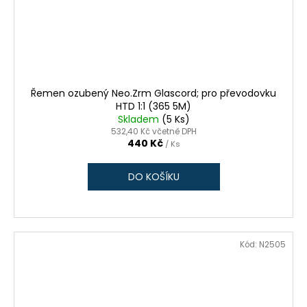
Řemen ozubený Neo.Zrm Glascord; pro převodovku
HTD 1:1 (365 5M)
Skladem
(5 Ks)
532,40 Kč včetně DPH
440 Kč
/ Ks
DO KOŠÍKU
Kód:
N2505