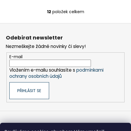
12
položek celkem
O
v
Z
l
á
á
Odebírat newsletter
d
p
a
Nezmeškejte žádné novinky či slevy!
a
c
t
E-mail
í
í
p
Vložením e-mailu souhlasíte s
podmínkami
r
ochrany osobních údajů
v
k
PŘIHLÁSIT SE
y
v
ý
p
i
s
Informace pro vás
u