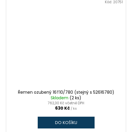
Kód:
20751
Řemen ozubený 16T10/780 (stejný s 52616780)
Skladem
(2 ks)
762,30 Kč včetně DPH
630 Kč
/ ks
DO KOŠÍKU