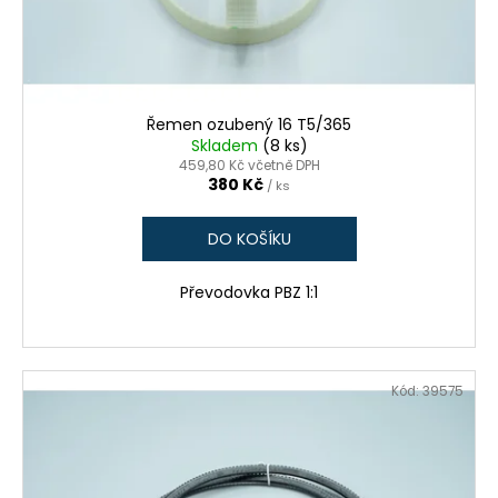
č
d
u
u
j
k
e
t
m
ů
e
Řemen ozubený 16 T5/365
Skladem
(8 ks)
459,80 Kč včetně DPH
380 Kč
/ ks
LIŠTA
KARTÁČOVÁ,
DÉLKA
DO KOŠÍKU
2
M
Převodovka PBZ 1:1
320
Kč
Kód:
39575