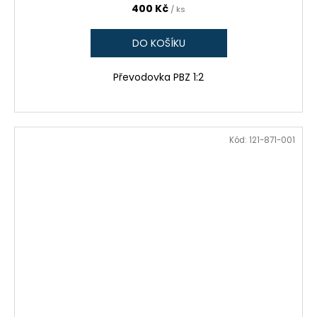
400 Kč
/ ks
DO KOŠÍKU
Převodovka PBZ 1:2
Kód:
121-871-001