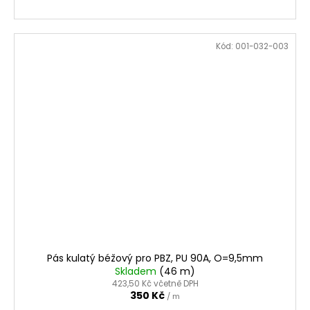
Kód:
001-032-003
Pás kulatý béžový pro PBZ, PU 90A, O=9,5mm
Skladem
(46 m)
423,50 Kč včetně DPH
350 Kč
/ m