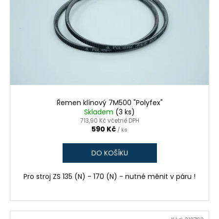
Řemen klínový 7M500 "Polyfex"
Skladem
(3 ks)
713,90 Kč včetně DPH
590 Kč
/ ks
DO KOŠÍKU
Pro stroj ZS 135 (N) - 170 (N) - nutné měnit v páru !