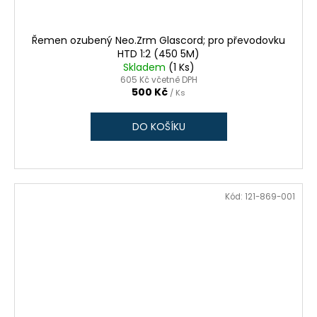
Řemen ozubený Neo.Zrm Glascord; pro převodovku
HTD 1:2 (450 5M)
Skladem
(1 Ks)
605 Kč včetně DPH
500 Kč
/ Ks
DO KOŠÍKU
Kód:
121-869-001