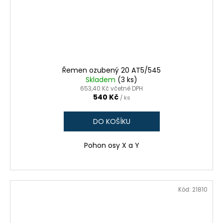
Řemen ozubený 20 AT5/545
Skladem
(3 ks)
653,40 Kč včetně DPH
540 Kč
/ ks
DO KOŠÍKU
Pohon osy X a Y
Kód:
21810