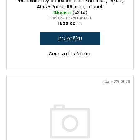
č
Řetěz kabelový podavače plast Kalibri 50 / 16/100;
40x75 Radius 100 mm; 1 článek
u
Skladem
(52 ks)
j
1 960,20 Kč včetně DPH
e
1 620 Kč
/ ks
m
e
DO KOŠÍKU
FRÉZA
Cena za 1 ks článku.
HSS
SPIRÁLOVÁ
1BŘITÁ
5X25-
100/8
Kód:
52200026
MM
440
Kč