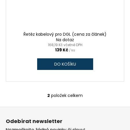
Řetěz kabelový pro DGL (cena za článek)
Na dotaz
168,19 Kč včetně DPH
139 Kč
/ ks
DO KOŠÍKU
2
položek celkem
O
v
Z
l
á
á
Odebírat newsletter
d
p
Nezmeškejte žádné novinky či slevy!