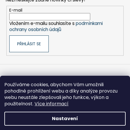
a
a
c
t
E-mail
í
í
p
Vložením e-mailu souhlasíte s
podmínkami
r
ochrany osobních údajů
v
k
PŘIHLÁSIT SE
y
v
ý
p
i
s
Informace pro vás
u
Používáme cookies, abychom Vám umožnili
pohodlné prohlížení webu a díky analýze provozu
Obchodní podmínky
webu neustále zlepšovali jeho funkce, výkon a
Kontakty
použitelnost.
Více informací
Ochrana osobních údajů
Nastavení
Vytvořil Shoptet