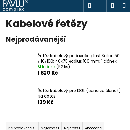
K
Přejít
Hledat
Náku
M
Přihlášen
na
o
obsah
Zpět
Zpět
košík
š
Kabelové řetězy
í
C
k
Nejprodávanější
o
p
o
Řetěz kabelový podavače plast Kalibri 50
t
/ 16/100; 40x75 Radius 100 mm; 1 článek
Skladem
(52 ks)
ř
1 620 Kč
e
b
u
Řetěz kabelový pro DGL (cena za článek)
Na dotaz
j
139 Kč
e
t
Ř
e
a
n
Nejprodávanější
Nejlevnější
Nejdražší
Abecedně