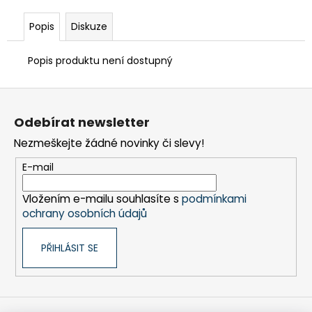
č
u
Popis
Diskuze
j
e
Popis produktu není dostupný
m
e
Z
á
TEFLON
Odebírat newsletter
p
MODRÝ
-
Nezmeškejte žádné novinky či slevy!
a
TL.
t
0,15
E-mail
MM,
í
230
Vložením e-mailu souhlasíte s
podmínkami
X
587
ochrany osobních údajů
MM
-
PŘIHLÁSIT SE
AKS
6105,
1605,
6410,
6250,
9600