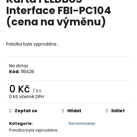
je
a
Interface FBI-PC104
0,0
z
j
(cena na výměnu)
5
í
hvězdiček.
t
?
Položka byla vyprodána…
Na dotaz
HLEDAT
Kód:
116426
0 Kč
/ ks
D
0 Kč včetně DPH
Měrná
o
cena:
p
Zeptat se
Hlídat
Sdílet
o
r
Kategorie
:
Servomoduly
u
Položka byla vyprodána…