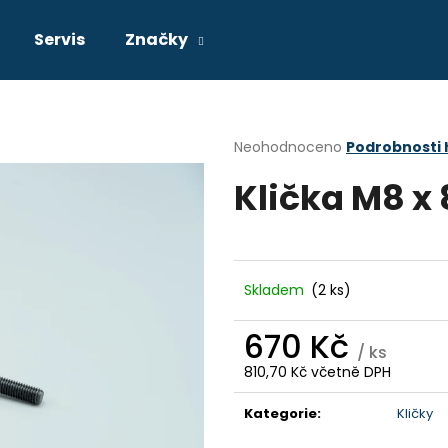
Servis
Značky
Co potřebujete najít?
Průměrné
Neohodnoceno
Podrobnosti
hodnocení
Klička M8 x
produktu
HLEDAT
je
0,0
z
5
Doporučujeme
hvězdiček.
Skladem
(2 ks)
670 Kč
/ ks
810,70 Kč včetně DPH
Měrná
cena:
Kategorie
:
Kličky