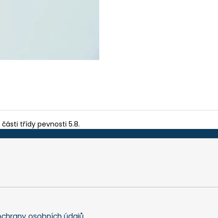
TEFLON MODRÝ - TL. 0,15 MM, 230 X 587
BIT PH 2, UNF 10
MM - AKS 6105, 1605, 6410, 6250, 9600
175 Kč
200 Kč
části třídy pevnosti 5.8.
chrany osobních údajů