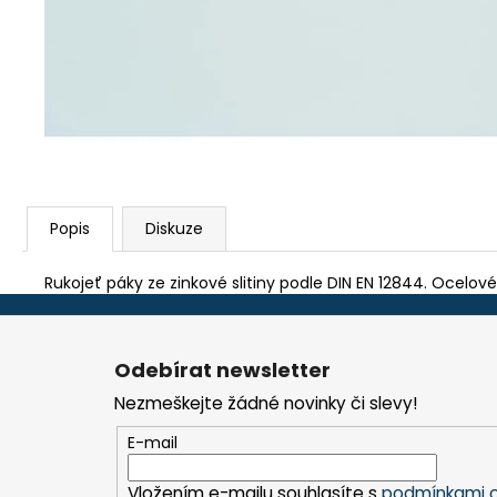
TEFLON ZELENÝ - TL.0,15 MM, 230 X 587
MM - AKS 6105, 1605, 6410, 6250, 9600
290 Kč
Popis
Diskuze
Rukojeť páky ze zinkové slitiny podle DIN EN 12844. Ocelové 
Z
á
Odebírat newsletter
p
Nezmeškejte žádné novinky či slevy!
a
t
E-mail
í
Vložením e-mailu souhlasíte s
podmínkami o