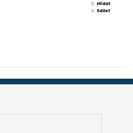
-32", 45 MM (ADS 251)
Hlídat
Sdílet