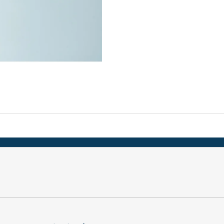
TEFLON MODRÝ - TL. 0,15 MM, 230 X 587
BIT PH 2, UNF 10
MM - AKS 6105, 1605, 6410, 6250, 9600
175 Kč
200 Kč