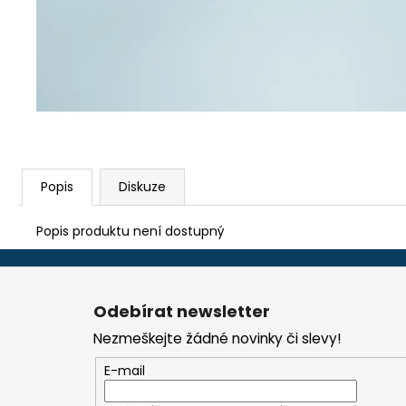
TEFLON ZELENÝ - TL.0,15 MM, 230 X 587
MM - AKS 6105, 1605, 6410, 6250, 9600
290 Kč
Popis
Diskuze
Popis produktu není dostupný
Z
á
Odebírat newsletter
p
Nezmeškejte žádné novinky či slevy!
a
t
E-mail
í