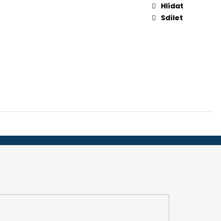
-32", 45 MM (ADS 251)
Hlídat
Sdílet