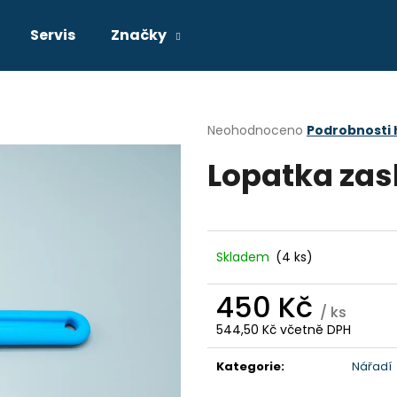
Servis
Značky
Co potřebujete najít?
Průměrné
Neohodnoceno
Podrobnosti
hodnocení
Lopatka zas
produktu
HLEDAT
je
0,0
z
5
Doporučujeme
hvězdiček.
Skladem
(4 ks)
450 Kč
/ ks
544,50 Kč včetně DPH
Měrná
cena:
Kategorie
:
Nářadí