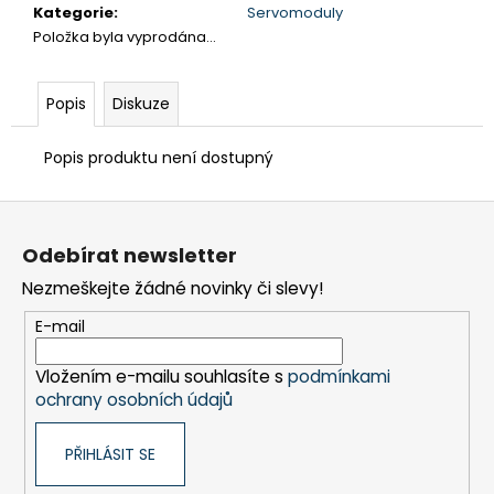
č
Kategorie
:
Servomoduly
u
Položka byla vyprodána…
j
e
m
Popis
Diskuze
e
Popis produktu není dostupný
FRÉZA
HSS
Z
SPIRÁLOVÁ
á
1BŘITÁ
Odebírat newsletter
5X25-
p
100/8
Nezmeškejte žádné novinky či slevy!
a
MM
t
E-mail
440
Kč
í
Vložením e-mailu souhlasíte s
podmínkami
ochrany osobních údajů
PŘIHLÁSIT SE