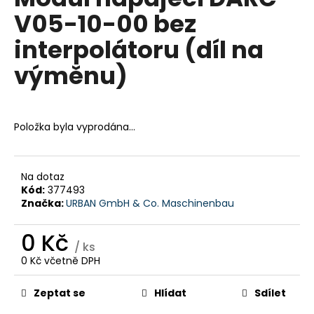
je
a
V05-10-00 bez
0,0
z
j
interpolátoru (díl na
5
í
hvězdiček.
výměnu)
t
?
Položka byla vyprodána…
HLEDAT
Na dotaz
Kód:
377493
Značka:
URBAN GmbH & Co. Maschinenbau
D
0 Kč
o
/ ks
p
0 Kč včetně DPH
o
Měrná
r
cena:
Zeptat se
Hlídat
Sdílet
u