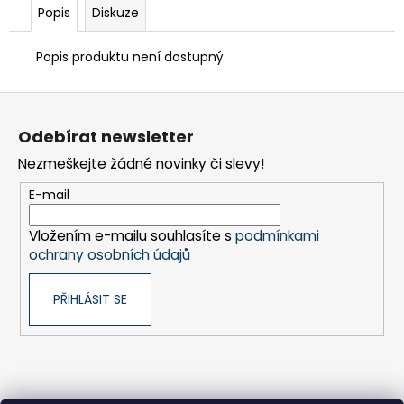
č
Popis
Diskuze
u
j
Popis produktu není dostupný
e
m
Z
e
á
Odebírat newsletter
p
FRÉZA
Nezmeškejte žádné novinky či slevy!
a
HSS
SPIRÁLOVÁ
t
E-mail
1BŘITÁ
í
5X25-
100/8
Vložením e-mailu souhlasíte s
podmínkami
MM
ochrany osobních údajů
440
Kč
PŘIHLÁSIT SE