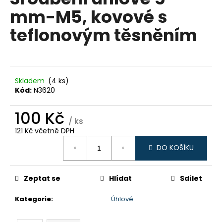
je
a
mm-M5, kovové s
0,0
z
j
teflonovým těsněním
5
í
hvězdiček.
t
?
Skladem
(4 ks)
Kód:
N3620
100 Kč
HLEDAT
/ ks
121 Kč včetně DPH
Měrná
DO KOŠÍKU
cena:
D
o
p
Zeptat se
Hlídat
Sdílet
o
Kategorie
:
Úhlové
r
u