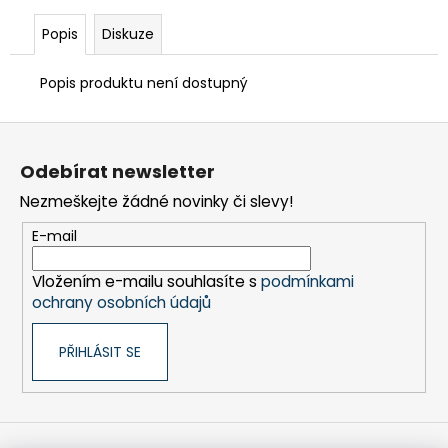
č
u
Popis
Diskuze
j
e
Popis produktu není dostupný
m
e
Z
á
Odebírat newsletter
FRÉZA
p
HSS
Nezmeškejte žádné novinky či slevy!
PŘÍMÁ
a
1BŘITÁ
t
E-mail
5X30-
100/8
í
MM
Vložením e-mailu souhlasíte s
podmínkami
610
ochrany osobních údajů
Kč
PŘIHLÁSIT SE