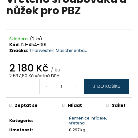
je
a
nůžek pro PBZ
0,0
z
j
5
í
hvězdiček.
t
?
Skladem
(2 ks)
Kód:
121-454-001
Značka:
Thorwesten Maschinenbau
2 180 Kč
/ ks
HLEDAT
2 637,80 Kč včetně DPH
Měrná
DO KOŠÍKU
cena:
D
o
Zeptat se
Hlídat
Sdílet
p
o
Řemenice, hřídele,
Kategorie
:
vřetena
r
Hmotnost
:
0.297 kg
u