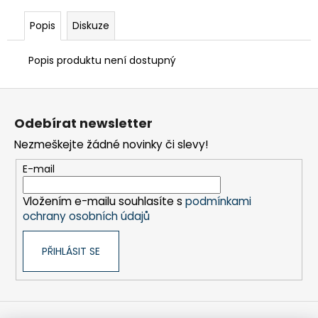
č
u
Popis
Diskuze
j
e
Popis produktu není dostupný
m
e
Z
á
TEFLON
Odebírat newsletter
p
HNĚDÝ
Nezmeškejte žádné novinky či slevy!
-
a
TL.0,15
t
MM,
E-mail
255
í
X
Vložením e-mailu souhlasíte s
podmínkami
537
ochrany osobních údajů
MM
-
AKS
PŘIHLÁSIT SE
3950
183
Kč