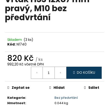
je
a
pravý, M10 bez
0,0
z
j
předvrtání
5
í
hvězdiček.
t
?
Skladem
(3 ks)
Kód:
N1740
820 Kč
HLEDAT
/ ks
992,20 Kč včetně DPH
Měrná
DO KOŠÍKU
cena:
D
o
p
Zeptat se
Hlídat
Sdílet
o
Kategorie
:
Bez předvrtání
r
Hmotnost
:
0.044 kg
u