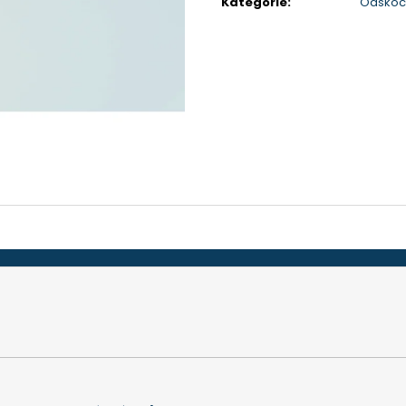
Kategorie
:
Odsko
TEFLON MODRÝ - TL. 0,15 MM, 230 X 587
BIT PH 2, UNF 10
MM - AKS 6105, 1605, 6410, 6250, 9600
175 Kč
200 Kč