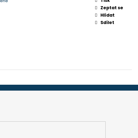
Tisk
čené
-32", 45 MM (ADS 251)
Zeptat se
Hlídat
Sdílet