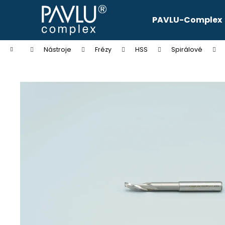
K
Přejít
na
o
PAVLU-Complex
obsah
Zpět
Zpět
š
do
do
í
Domů
Nástroje
Frézy
HSS
Spirálové
k
obchodu
obchodu