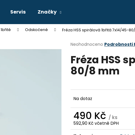
Servis
Značky
1břité
Odskočené
Fréza HSS spirálová 1břitá 7x14/45-8
Co potřebujete najít?
Průměrné
Neohodnoceno
Podrobnosti
hodnocení
Fréza HSS sp
produktu
HLEDAT
je
80/8 mm
0,0
z
5
Doporučujeme
hvězdiček.
Na dotaz
490 Kč
/ ks
592,90 Kč včetně DPH
Měrná
cena: