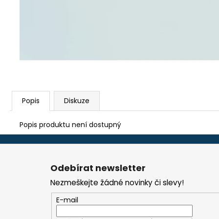
TEFLON ZELENÝ - TL.0,15 MM, 230 X 587
MM - AKS 6105, 1605, 6410, 6250, 9600
290 Kč
Popis
Diskuze
Popis produktu není dostupný
Z
á
Odebírat newsletter
p
Nezmeškejte žádné novinky či slevy!
a
t
E-mail
í