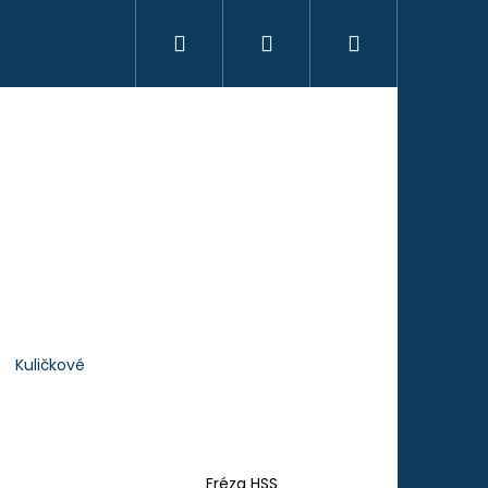
Hledat
Přihlášení
Nákupní
košík
Kuličkové
Následující
Fréza HSS