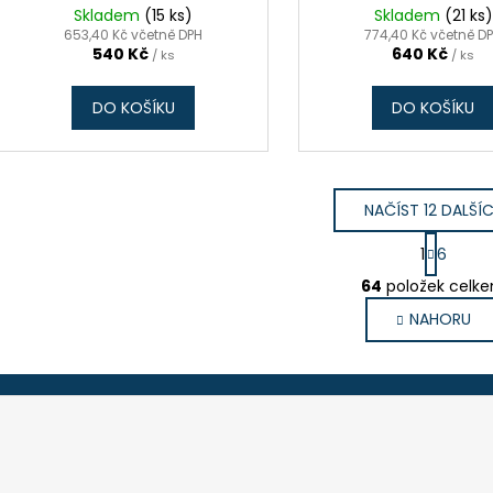
Skladem
(15 ks)
Skladem
(21 ks)
653,40 Kč včetně DPH
774,40 Kč včetně D
540 Kč
640 Kč
/ ks
/ ks
DO KOŠÍKU
DO KOŠÍKU
NAČÍST 12 DALŠÍ
S
1
6
t
O
r
64
položek celk
v
á
NAHORU
l
n
k
á
o
d
v
a
á
c
n
í
í
p