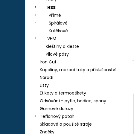
TEFLON ZELENÝ - TL.0,15 MM, 230 X 587
l
MM - AKS 6105, 1605, 6410, 6250, 9600
HSS
290 Kč
Přímé
Spirálové
Kuličkové
VHM
Kleštiny a kleště
Pilové pásy
Iron Cut
Kapaliny, mazací tuky a příslušenství
Nářadí
Lišty
Etikety a termoetikety
Odsávání - pytle, hadice, spony
Gumové dorazy
Teflonový potah
Skladové a použité stroje
Značky