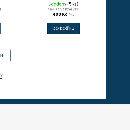
Skladem
(5 ks)
PH
484 Kč včetně DPH
400 Kč
/ ks
DO KOŠÍKU
CH
em