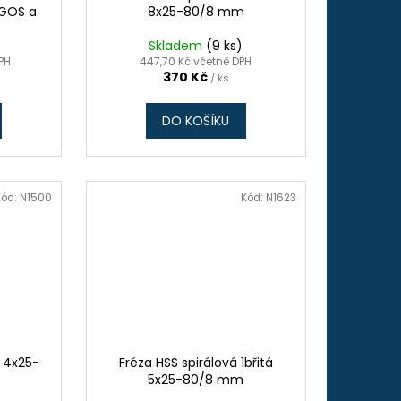
 GOS a
8x25-80/8 mm
Skladem
(9 ks)
DPH
447,70 Kč včetně DPH
370 Kč
/ ks
DO KOŠÍKU
Kód:
N1500
Kód:
N1623
á 4x25-
Fréza HSS spirálová 1břitá
5x25-80/8 mm