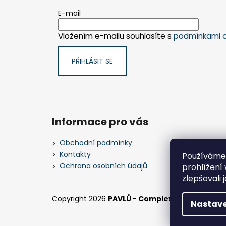
a
t
E-mail
í
Vložením e-mailu souhlasíte s
podmínkami o
PŘIHLÁSIT SE
Informace pro vás
Obchodní podmínky
Kontakty
Používáme
Ochrana osobních údajů
prohlížení
zlepšovali 
Copyright 2026
PAVLŮ - Complex, s.r.o.
. Všechn
Nastave