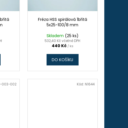
břitá
Fréza HSS spirálová 1břitá
mm
5x25-100/8 mm
)
Skladem
(25 ks)
PH
532,40 Kč včetně DPH
440 Kč
/ ks
DO KOŠÍKU
-003-002
Kód:
N1644