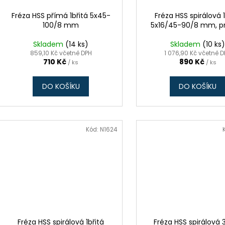
Fréza HSS přímá 1břitá 5x45-
Fréza HSS spirálová 1
100/8 mm
5x16/45-90/8 mm, p
Skladem
(14 ks)
Skladem
(10 ks
859,10 Kč včetně DPH
1 076,90 Kč včetně 
710 Kč
890 Kč
/ ks
/ ks
DO KOŠÍKU
DO KOŠÍKU
Kód:
N1624
Fréza HSS spirálová 1břitá
Fréza HSS spirálová 