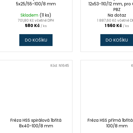
5x25/55-100/8 mm
12x53-110/12 mm, pro
PBZ
Skladem
(11 ks)
Na dotaz
701,80 Kč včetně DPH
1 887,60 Kč včetně 
580 Kč
1 560 Kč
/ ks
/ ks
DO KOŠÍKU
DO KOŠÍKU
Kód:
N1645
Fréza HSS spirálová 1břitá
Fréza HSS přímá 1břit
8x40-100/8 mm
100/8 mm