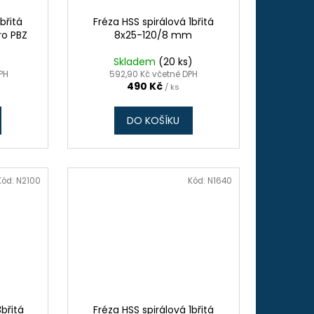
břitá
Fréza HSS spirálová 1břitá
ro PBZ
8x25-120/8 mm
)
Skladem
(20 ks)
DPH
592,90 Kč včetně DPH
490 Kč
/ ks
DO KOŠÍKU
Kód:
N2100
Kód:
N1640
3břitá
Fréza HSS spirálová 1břitá