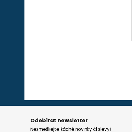
Z
á
Odebírat newsletter
p
Nezmeškejte žádné novinky či slevy!