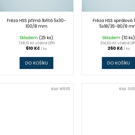
t
r
ů
o
d
Fréza HSS přímá 1břitá 5x30-
Fréza HSS spirálová 1
100/8 mm
5x18/35-80/8 
u
k
Skladem
(25 ks)
Skladem
(10 ks
t
738,10 Kč včetně DPH
314,60 Kč včetně D
610 Kč
260 Kč
/ ks
/ ks
ů
DO KOŠÍKU
DO KOŠÍKU
Kód:
N1535
Kód:
005