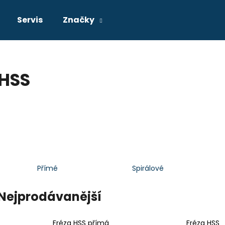
Servis
Značky
Co potřebujete najít?
HSS
HLEDAT
Doporučujeme
Přímé
Spirálové
Nejprodávanější
Fréza HSS přímá
Fréza HSS