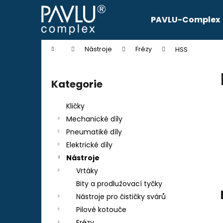
K
Přejít
na
o
PAVLU-Complex
obsah
Zpět
Zpět
š
do
do
í
Domů
Nástroje
Frézy
HSS
k
obchodu
obchodu
P
o
Kategorie
Přeskočit
s
kategorie
t
Kličky
r
Mechanické díly
a
Pneumatiké díly
n
Elektrické díly
n
Nástroje
í
Vrtáky
p
Bity a prodlužovací tyčky
a
Nástroje pro čističky svárů
n
Pilové kotouče
e
Frézy