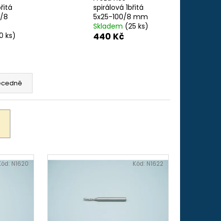
-32", 45 MM (ADS 251)
řitá
spirálová 1břitá
0/8
5x25-100/8 mm
Skladem
(25 ks)
0 ks)
440 Kč
ecedně
Kód:
N1620
Kód:
N1622