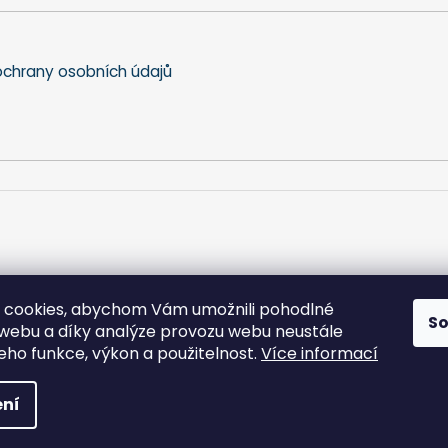
r
v
k
y
chrany osobních údajů
v
ý
p
i
s
u
 cookies, abychom Vám umožnili pohodlné
S
 webu a díky analýze provozu webu neustále
jeho funkce, výkon a použitelnost.
Více informací
a práva vyhrazena.
ní