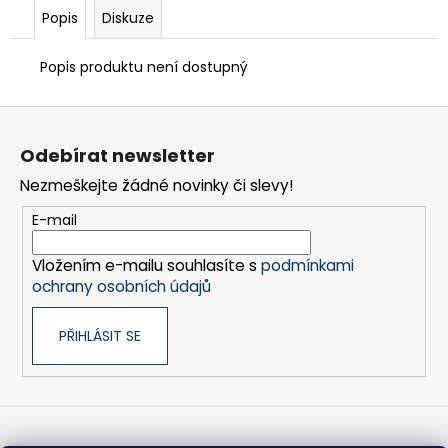
č
Popis
Diskuze
u
j
e
Popis produktu není dostupný
m
e
Z
á
Odebírat newsletter
p
TEFLON
Nezmeškejte žádné novinky či slevy!
ZELENÝ
a
-
t
E-mail
TL.0,15
MM,
í
230
Vložením e-mailu souhlasíte s
podmínkami
X
ochrany osobních údajů
587
MM
-
PŘIHLÁSIT SE
AKS
6105,
1605,
6410,
6250,
9600