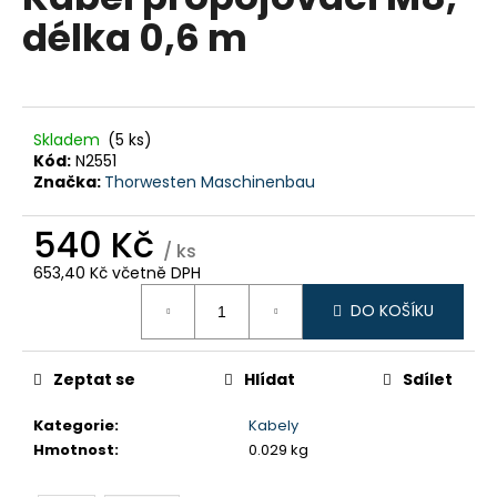
je
a
délka 0,6 m
0,0
z
j
5
í
hvězdiček.
t
?
Skladem
(5 ks)
Kód:
N2551
Značka:
Thorwesten Maschinenbau
540 Kč
/ ks
HLEDAT
653,40 Kč včetně DPH
Měrná
DO KOŠÍKU
cena:
D
o
Zeptat se
Hlídat
Sdílet
p
o
Kategorie
:
Kabely
r
Hmotnost
:
0.029 kg
u