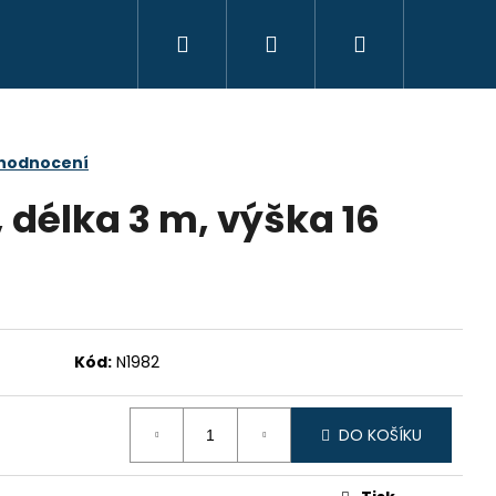
Hledat
Přihlášení
Nákupní
košík
 hodnocení
, délka 3 m, výška 16
Kód:
N1982
Následující
DO KOŠÍKU