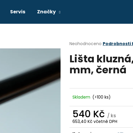
Servis
Značky
Co potřebujete najít?
Průměrné
Neohodnoceno
Podrobnosti
hodnocení
Lišta kluzná
produktu
HLEDAT
je
mm, černá
0,0
z
5
Doporučujeme
hvězdiček.
Skladem
(>100 ks)
540 Kč
/ ks
653,40 Kč včetně DPH
Měrná
cena: