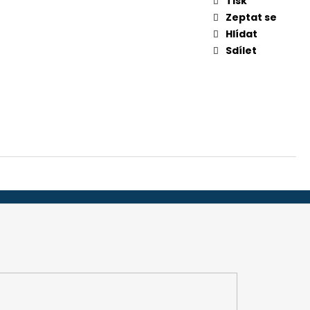
Tisk
-32", 45 MM (ADS 251)
Zeptat se
Hlídat
Sdílet