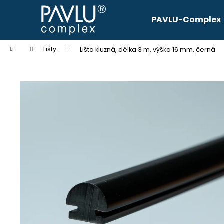
K
Přejít
na
o
PAVLU-Complex
obsah
Zpět
Zpět
š
do
do
í
Domů
Lišty
Lišta kluzná, délka 3 m, výška 16 mm, černá
k
obchodu
obchodu