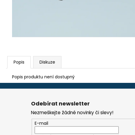
TEFLON ZELENÝ - TL.0,15 MM, 230 X 587
MM - AKS 6105, 1605, 6410, 6250, 9600
290 Kč
Popis
Diskuze
Popis produktu není dostupný
Z
á
Odebírat newsletter
p
Nezmeškejte žádné novinky či slevy!
a
t
E-mail
í