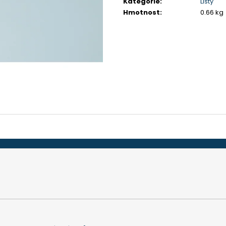
Kategorie
:
Lišty
TEFLON MODRÝ - TL. 0,15 MM, 230 X 587
BIT PH 2, UNF 10
MM - AKS 6105, 1605, 6410, 6250, 9600
Hmotnost
:
0.66 kg
175 Kč
200 Kč