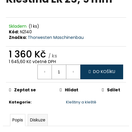
je
a
0,0
z
j
5
í
hvězdiček.
Skladem
(1 ks)
t
Kód:
N2140
?
Značka:
Thorwesten Maschinenbau
1 360 Kč
/ ks
1 645,60 Kč včetně DPH
Měrná
HLEDAT
DO KOŠÍKU
cena:
Zeptat se
Hlídat
Sdílet
D
o
Kategorie
:
Kleštiny a kleště
p
o
r
Popis
Diskuze
u