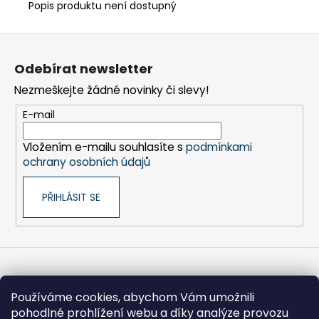
č
Popis produktu není dostupný
u
j
Z
e
á
m
Odebírat newsletter
p
e
Nezmeškejte žádné novinky či slevy!
a
t
E-mail
FRÉZA
í
HSS
PŘÍMÁ
Vložením e-mailu souhlasíte s
podmínkami
1BŘITÁ
ochrany osobních údajů
5X30-
100/8
MM
PŘIHLÁSIT SE
610
Kč
Informace pro vás
Používáme cookies, abychom Vám umožnili
pohodlné prohlížení webu a díky analýze provozu
Obchodní podmínky