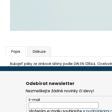
TEFLON ZELENÝ - TL.0,15 MM, 230 X 587
MM - AKS 6105, 1605, 6410, 6250, 9600
290 Kč
Popis
Diskuze
Rukojeť páky ze zinkové slitiny podle DIN EN 12844. Ocelové 
Z
á
Odebírat newsletter
p
Nezmeškejte žádné novinky či slevy!
a
t
E-mail
í
Vložením e-mailu souhlasíte s
podmínkami o