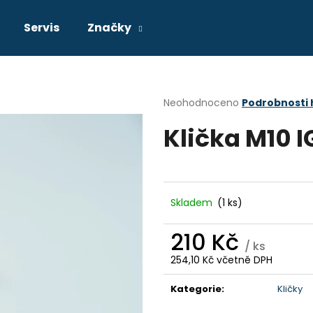
Servis
Značky
Co potřebujete najít?
Průměrné
Neohodnoceno
Podrobnosti
hodnocení
Klička M10 I
produktu
HLEDAT
je
0,0
z
5
Doporučujeme
hvězdiček.
Skladem
(1 ks)
210 Kč
/ ks
254,10 Kč včetně DPH
Měrná
cena:
Kategorie
:
Kličky