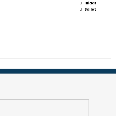
-32", 45 MM (ADS 251)
Hlídat
Sdílet