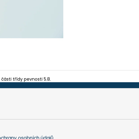
TEFLON MODRÝ - TL. 0,15 MM, 230 X 587
BIT PH 2, UNF 10
MM - AKS 6105, 1605, 6410, 6250, 9600
175 Kč
200 Kč
části třídy pevnosti 5.8.
chrany osobních údajů