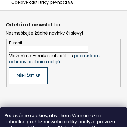
č
Ocelové části třídy pevnosti 5.8.
u
Z
j
e
á
Odebírat newsletter
m
p
e
Nezmeškejte žádné novinky či slevy!
a
t
E-mail
PYTEL
í
IGELITOVÝ
Vložením e-mailu souhlasíte s
podmínkami
D600
ochrany osobních údajů
-
1400X1000X0,08
MM,
PŘIHLÁSIT SE
PRO
U3000
33
Kč
Informace pro vás
Používáme cookies, abychom Vám umožnili
pohodlné prohlížení webu a díky analýze provozu
Obchodní podmínky