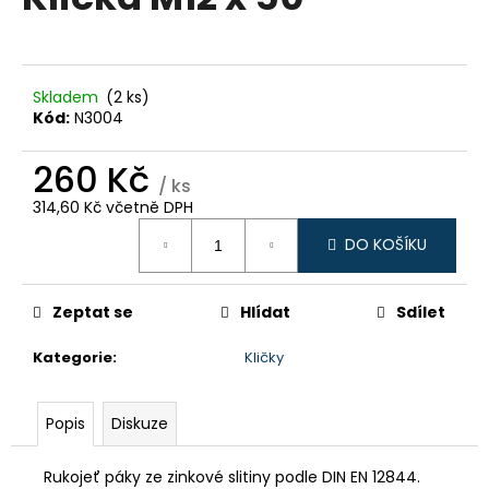
je
a
0,0
z
j
5
í
hvězdiček.
Skladem
(2 ks)
t
Kód:
N3004
?
260 Kč
/ ks
314,60 Kč včetně DPH
Měrná
DO KOŠÍKU
cena:
HLEDAT
Zeptat se
Hlídat
Sdílet
D
Kategorie
:
Kličky
o
p
o
Popis
Diskuze
r
u
Rukojeť páky ze zinkové slitiny podle DIN EN 12844.