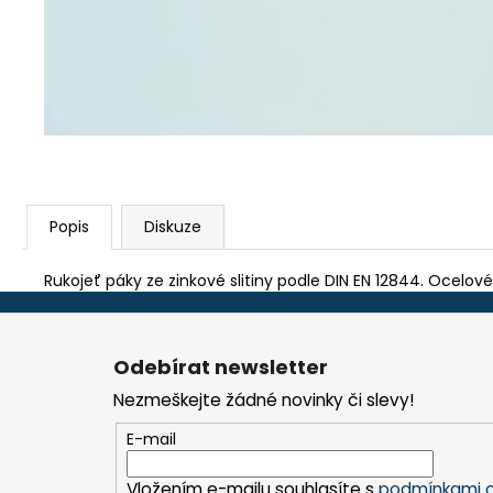
TEFLON ZELENÝ - TL.0,15 MM, 230 X 587
MM - AKS 6105, 1605, 6410, 6250, 9600
290 Kč
Popis
Diskuze
Rukojeť páky ze zinkové slitiny podle DIN EN 12844. Ocelové 
Z
á
Odebírat newsletter
p
Nezmeškejte žádné novinky či slevy!
a
t
E-mail
í
Vložením e-mailu souhlasíte s
podmínkami o