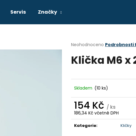
Servis
Značky
Co potřebujete najít?
Průměrné
Neohodnoceno
Podrobnosti
hodnocení
Klička M6 x 
produktu
HLEDAT
je
0,0
z
5
Doporučujeme
hvězdiček.
Skladem
(10 ks)
154 Kč
/ ks
186,34 Kč včetně DPH
Měrná
cena:
Kategorie
:
Kličky