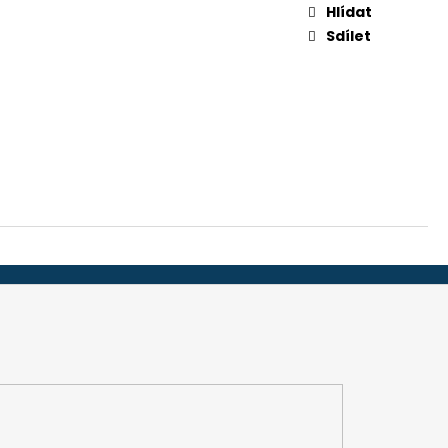
-32", 45 MM (ADS 251)
Hlídat
Sdílet