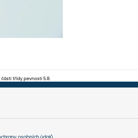
TEFLON MODRÝ - TL. 0,15 MM, 230 X 587
BIT PH 2, UNF 10
MM - AKS 6105, 1605, 6410, 6250, 9600
175 Kč
200 Kč
části třídy pevnosti 5.8.
chrany osobních údajů