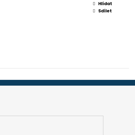
-32", 45 MM (ADS 251)
Hlídat
Sdílet