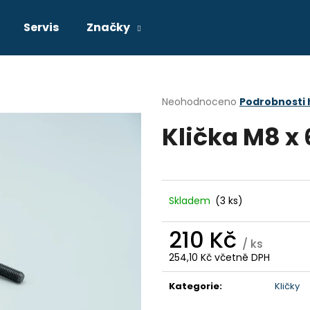
Servis
Značky
Co potřebujete najít?
Průměrné
Neohodnoceno
Podrobnosti
hodnocení
Klička M8 x
produktu
HLEDAT
je
0,0
z
5
Doporučujeme
hvězdiček.
Skladem
(3 ks)
210 Kč
/ ks
254,10 Kč včetně DPH
Měrná
cena:
Kategorie
:
Kličky