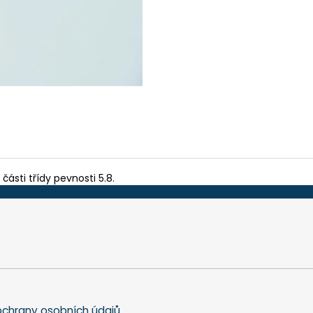
TEFLON MODRÝ - TL. 0,15 MM, 230 X 587
BIT PH 2, UNF 10
MM - AKS 6105, 1605, 6410, 6250, 9600
175 Kč
200 Kč
části třídy pevnosti 5.8.
chrany osobních údajů