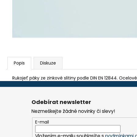
TEFLON ZELENÝ - TL.0,15 MM, 230 X 587
MM - AKS 6105, 1605, 6410, 6250, 9600
290 Kč
Popis
Diskuze
Rukojeť páky ze zinkové slitiny podle DIN EN 12844. Ocelové 
Z
á
Odebírat newsletter
p
Nezmeškejte žádné novinky či slevy!
a
t
E-mail
í
Vložením e-mailu souhlasíte s
podmínkami o