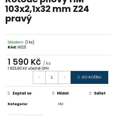
je
a
103x2,1x32 mm Z24
0,0
z
j
pravý
5
í
hvězdiček.
t
?
Skladem
(1 ks)
Kód:
N1221
1 590 Kč
HLEDAT
/ ks
1 923,90 Kč včetně DPH
Měrná
DO KOŠÍKU
cena:
D
o
p
Zeptat se
Hlídat
Sdílet
o
Kategorie
:
HM
r
u