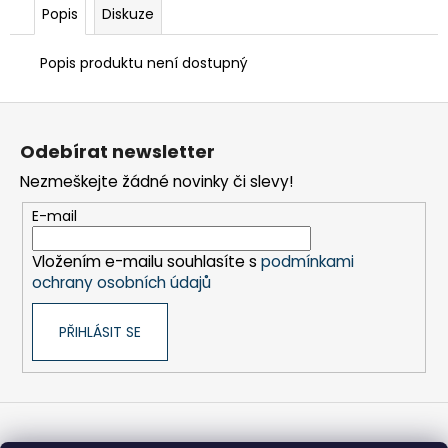
č
Popis
Diskuze
u
j
Popis produktu není dostupný
e
m
Z
e
á
Odebírat newsletter
p
FRÉZA
Nezmeškejte žádné novinky či slevy!
a
HSS
PŘÍMÁ
t
E-mail
1BŘITÁ
í
5X30-
100/8
Vložením e-mailu souhlasíte s
podmínkami
MM
ochrany osobních údajů
610
Kč
PŘIHLÁSIT SE