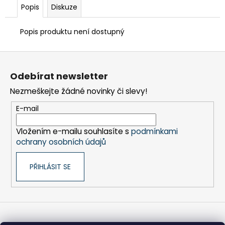
č
Popis
Diskuze
u
j
Popis produktu není dostupný
e
m
Z
e
á
Odebírat newsletter
p
BIT
Nezmeškejte žádné novinky či slevy!
a
PH
2,
t
E-mail
UNF
í
10-
32",
Vložením e-mailu souhlasíte s
podmínkami
45
ochrany osobních údajů
MM
(ADS
251)
PŘIHLÁSIT SE
175
Kč