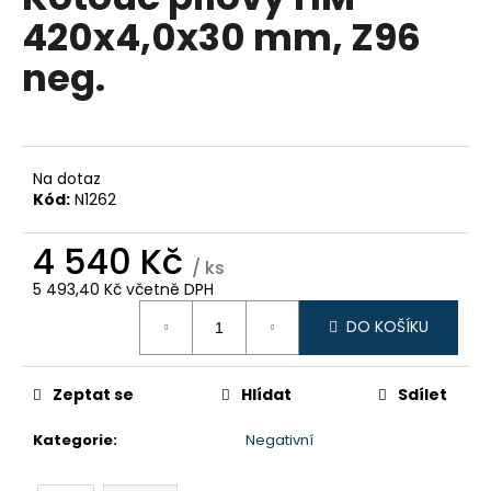
je
a
420x4,0x30 mm, Z96
0,0
z
j
neg.
5
í
hvězdiček.
t
?
Na dotaz
Kód:
N1262
4 540 Kč
HLEDAT
/ ks
5 493,40 Kč včetně DPH
Měrná
DO KOŠÍKU
cena:
D
o
p
Zeptat se
Hlídat
Sdílet
o
Kategorie
:
Negativní
r
u