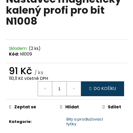
je
a
kalený profi pro bit
0,0
z
j
N1008
5
í
hvězdiček.
t
?
Skladem
(2 ks)
Kód:
N1009
91 Kč
HLEDAT
/ ks
110,11 Kč včetně DPH
Měrná
DO KOŠÍKU
cena:
D
o
p
Zeptat se
Hlídat
Sdílet
o
Bity a prodlužovací
r
Kategorie
:
tyčky
u