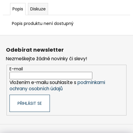
č
u
Popis
Diskuze
j
e
Popis produktu není dostupný
m
e
Z
á
Odebírat newsletter
FRÉZA
p
HSS
Nezmeškejte žádné novinky či slevy!
a
SPIRÁLOVÁ
1BŘITÁ
t
E-mail
5X18/35-
í
80/8
MM
Vložením e-mailu souhlasíte s
podmínkami
ochrany osobních údajů
260
Kč
PŘIHLÁSIT SE