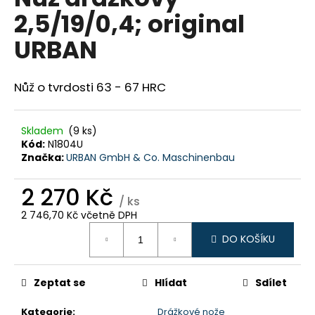
je
a
2,5/19/0,4; original
0,0
z
j
URBAN
5
í
hvězdiček.
t
Nůž o tvrdosti 63 - 67 HRC
?
Skladem
(9 ks)
Kód:
N1804U
Značka:
URBAN GmbH & Co. Maschinenbau
HLEDAT
2 270 Kč
/ ks
2 746,70 Kč včetně DPH
D
Měrná
o
DO KOŠÍKU
cena:
p
o
Zeptat se
Hlídat
Sdílet
r
u
Kategorie
:
Drážkové nože