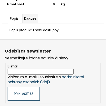
č
Hmotnost
:
0.018 kg
u
j
e
Popis
Diskuze
m
e
Popis produktu není dostupný
TEFLON
Z
HNĚDÝ
á
-
Odebírat newsletter
TL.0,15
p
MM,
Nezmeškejte žádné novinky či slevy!
a
255
X
t
E-mail
537
í
MM
-
Vložením e-mailu souhlasíte s
podmínkami
AKS
ochrany osobních údajů
3950
183
PŘIHLÁSIT SE
Kč