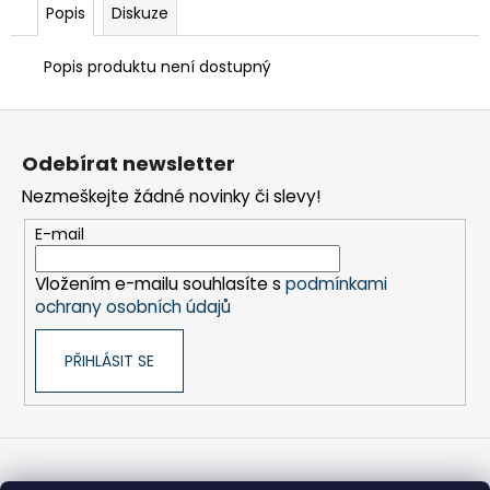
č
Popis
Diskuze
u
j
Popis produktu není dostupný
e
m
Z
e
á
Odebírat newsletter
p
LIŠTA
Nezmeškejte žádné novinky či slevy!
a
KARTÁČOVÁ,
DÉLKA
t
E-mail
2
í
M
Vložením e-mailu souhlasíte s
podmínkami
320
ochrany osobních údajů
Kč
PŘIHLÁSIT SE