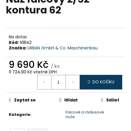
je
a
kontura 62
0,0
z
j
5
í
hvězdiček.
t
?
Na dotaz
Kód:
N1842
Značka:
URBAN GmbH & Co. Maschinenbau
9 690 Kč
/ ks
HLEDAT
11 724,90 Kč včetně DPH
Měrná
DO KOŠÍKU
cena:
D
o
Zeptat se
Hlídat
Sdílet
p
o
Falcové a rádiusové
Kategorie
:
nože
r
u