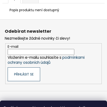
č
u
Popis produktu není dostupný
j
e
Z
m
e
á
Odebírat newsletter
p
Nezmeškejte žádné novinky či slevy!
a
FRÉZA
HSS
t
E-mail
SPIRÁLOVÁ
í
1BŘITÁ
5X18/35-
Vložením e-mailu souhlasíte s
podmínkami
80/8
ochrany osobních údajů
MM
260
PŘIHLÁSIT SE
Kč
Informace pro vás