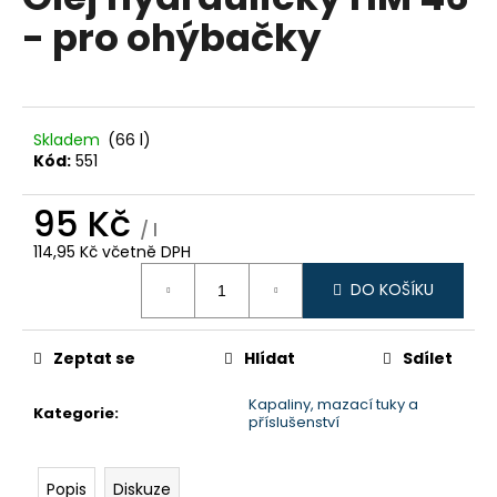
je
a
- pro ohýbačky
0,0
z
j
5
í
hvězdiček.
t
?
Skladem
(66 l)
Kód:
551
95 Kč
/ l
114,95 Kč včetně DPH
HLEDAT
Měrná
DO KOŠÍKU
cena:
D
Zeptat se
Hlídat
Sdílet
o
p
Kapaliny, mazací tuky a
Kategorie
:
příslušenství
o
r
u
Popis
Diskuze