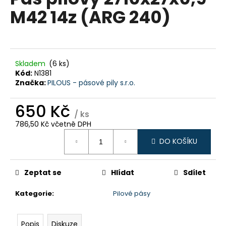
je
a
M42 14z (ARG 240)
0,0
z
j
5
í
hvězdiček.
t
?
Skladem
(6 ks)
Kód:
N1381
Značka:
PILOUS - pásové pily s.r.o.
650 Kč
/ ks
HLEDAT
786,50 Kč včetně DPH
Měrná
DO KOŠÍKU
cena:
D
o
Zeptat se
Hlídat
Sdílet
p
o
Kategorie
:
Pilové pásy
r
u
Popis
Diskuze