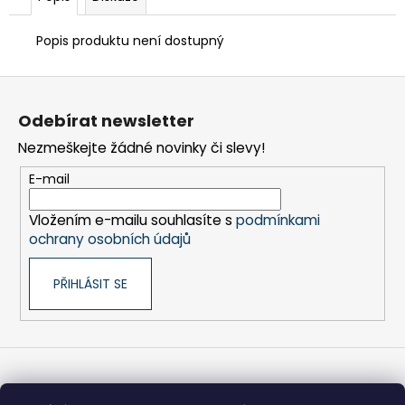
č
u
j
Popis produktu není dostupný
e
m
Z
e
á
Odebírat newsletter
p
Nezmeškejte žádné novinky či slevy!
a
FRÉZA
HSS
t
E-mail
SPIRÁLOVÁ
í
1BŘITÁ
5X25-
Vložením e-mailu souhlasíte s
podmínkami
100/8
ochrany osobních údajů
MM
440
PŘIHLÁSIT SE
Kč
Informace pro vás