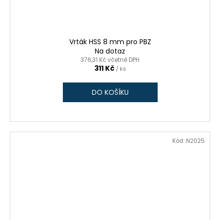
Vrták HSS 8 mm pro PBZ
Na dotaz
376,31 Kč včetně DPH
311 Kč
/ ks
DO KOŠÍKU
Kód:
N2025