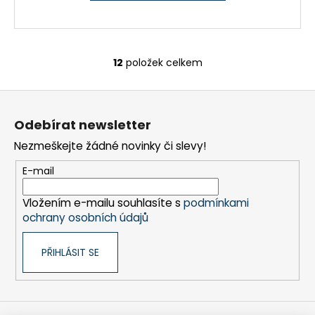
12
položek celkem
O
v
Z
l
á
á
Odebírat newsletter
d
p
a
Nezmeškejte žádné novinky či slevy!
a
c
t
E-mail
í
í
p
Vložením e-mailu souhlasíte s
podmínkami
r
ochrany osobních údajů
v
k
PŘIHLÁSIT SE
y
v
ý
p