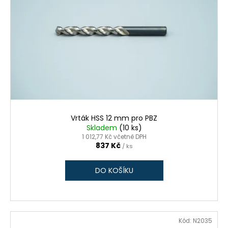
Vrták HSS 12 mm pro PBZ
Skladem
(10 ks)
1 012,77 Kč včetně DPH
837 Kč
/ ks
DO KOŠÍKU
Kód:
N2035