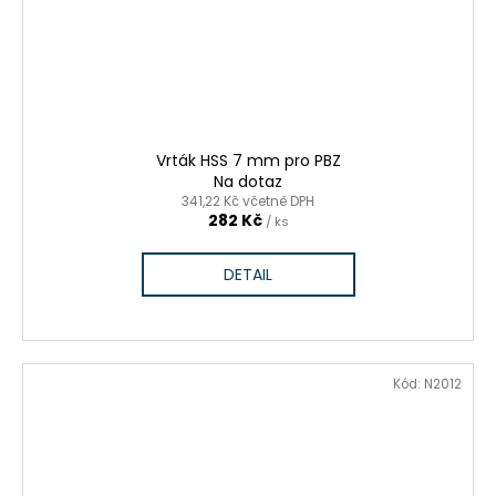
Vrták HSS 7 mm pro PBZ
Na dotaz
341,22 Kč včetně DPH
282 Kč
/ ks
DETAIL
Kód:
N2012