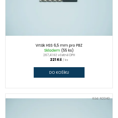
Vrták HSS 6,5 mm pro PBZ
Skladem
(55 ks)
267,41 Kč včetně DPH
221 Kč
/ ks
DO KOŠÍKU
Kód:
N2040