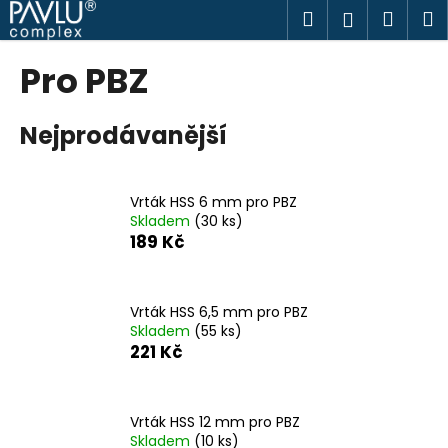
K
Přejít
Hledat
Náku
M
Přihlášen
na
o
obsah
Zpět
Zpět
košík
š
Pro PBZ
í
C
k
Nejprodávanější
o
p
o
Vrták HSS 6 mm pro PBZ
t
Skladem
(30 ks)
ř
189 Kč
e
b
u
Vrták HSS 6,5 mm pro PBZ
Skladem
(55 ks)
j
221 Kč
e
t
e
Vrták HSS 12 mm pro PBZ
n
Skladem
(10 ks)