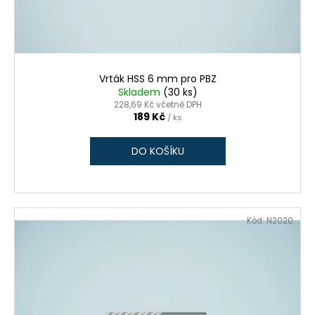
č
d
u
u
j
k
e
t
m
ů
e
Vrták HSS 6 mm pro PBZ
Skladem
(30 ks)
228,69 Kč včetně DPH
189 Kč
/ ks
BIT
PH
2,
DO KOŠÍKU
UNF
10-
32",
45
MM
(ADS
Kód:
N2020
251)
175
Kč