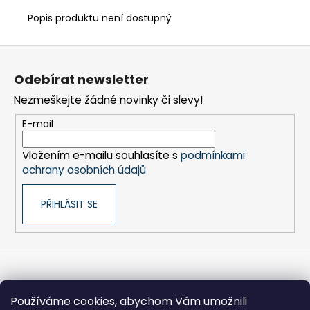
č
u
Popis produktu není dostupný
j
e
Z
m
á
e
Odebírat newsletter
p
Nezmeškejte žádné novinky či slevy!
a
FRÉZA
t
E-mail
HSS
í
SPIRÁLOVÁ
1BŘITÁ
Vložením e-mailu souhlasíte s
podmínkami
5X25-
ochrany osobních údajů
100/8
MM
PŘIHLÁSIT SE
440
Kč
Informace pro vás
Používáme cookies, abychom Vám umožnili