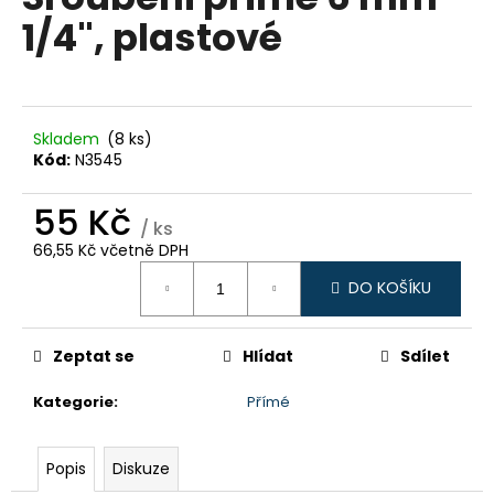
je
a
1/4", plastové
0,0
z
j
5
í
hvězdiček.
t
?
Skladem
(8 ks)
Kód:
N3545
55 Kč
/ ks
66,55 Kč včetně DPH
HLEDAT
Měrná
DO KOŠÍKU
cena:
D
Zeptat se
Hlídat
Sdílet
o
p
Kategorie
:
Přímé
o
r
Popis
Diskuze
u