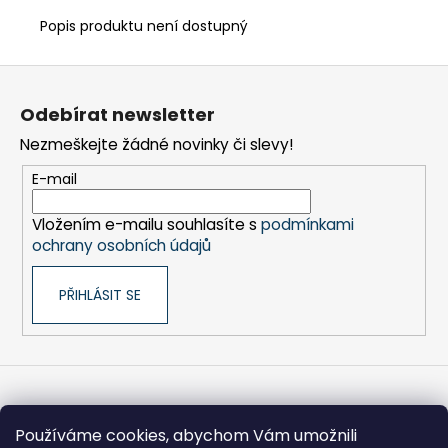
č
u
Popis produktu není dostupný
j
e
Z
m
á
e
Odebírat newsletter
p
Nezmeškejte žádné novinky či slevy!
a
FRÉZA
t
E-mail
HSS
í
SPIRÁLOVÁ
1BŘITÁ
Vložením e-mailu souhlasíte s
podmínkami
5X18/35-
ochrany osobních údajů
80/8
MM
PŘIHLÁSIT SE
260
Kč
Informace pro vás
Používáme cookies, abychom Vám umožnili