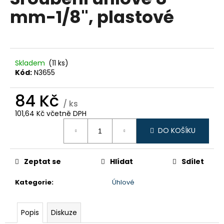
je
a
mm-1/8", plastové
0,0
z
j
5
í
hvězdiček.
t
?
Skladem
(11 ks)
Kód:
N3655
84 Kč
/ ks
101,64 Kč včetně DPH
HLEDAT
Měrná
DO KOŠÍKU
cena:
D
Zeptat se
Hlídat
Sdílet
o
p
Kategorie
:
Úhlové
o
r
Popis
Diskuze
u