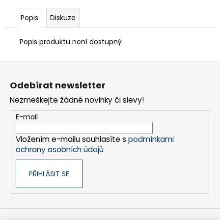
č
u
Popis
Diskuze
j
e
Popis produktu není dostupný
m
e
Z
á
TEFLON
Odebírat newsletter
p
HNĚDÝ
Nezmeškejte žádné novinky či slevy!
-
a
TL.0,15
t
MM,
E-mail
255
í
X
Vložením e-mailu souhlasíte s
podmínkami
537
ochrany osobních údajů
MM
-
AKS
PŘIHLÁSIT SE
3950
183
Kč