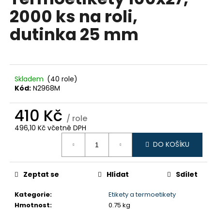
je
a
2000 ks na roli,
0,0
z
j
dutinka 25 mm
5
í
hvězdiček.
t
?
Skladem
(40 role)
Kód:
N2968M
410 Kč
HLEDAT
/ role
496,10 Kč včetně DPH
Měrná
DO KOŠÍKU
cena:
D
o
p
Zeptat se
Hlídat
Sdílet
o
Kategorie
:
Etikety a termoetikety
r
Hmotnost
:
0.75 kg
u