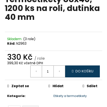
je
a
1200 ks na roli, dutinka
0,0
z
j
40 mm
5
í
hvězdiček.
t
?
Skladem
(3 role)
Kód:
N2963
330 Kč
HLEDAT
/ role
399,30 Kč včetně DPH
Měrná
DO KOŠÍKU
cena:
D
o
p
Zeptat se
Hlídat
Sdílet
o
Kategorie
:
Etikety a termoetikety
r
u