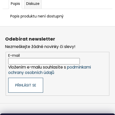
č
Popis
Diskuze
u
j
Popis produktu není dostupný
e
m
Z
e
á
Odebírat newsletter
p
TEFLON
Nezmeškejte žádné novinky či slevy!
a
HNĚDÝ
-
t
E-mail
TL.0,15
í
MM,
255
Vložením e-mailu souhlasíte s
podmínkami
X
ochrany osobních údajů
537
MM
-
PŘIHLÁSIT SE
AKS
3950
183
Kč