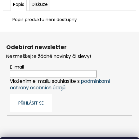
č
Popis
Diskuze
u
j
Popis produktu není dostupný
e
m
Z
e
á
Odebírat newsletter
p
FRÉZA
Nezmeškejte žádné novinky či slevy!
a
HSS
SPIRÁLOVÁ
t
E-mail
1BŘITÁ
í
5X25-
100/8
Vložením e-mailu souhlasíte s
podmínkami
MM
ochrany osobních údajů
440
Kč
PŘIHLÁSIT SE