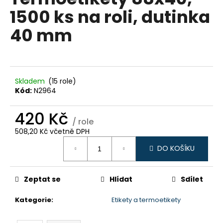
je
a
1500 ks na roli, dutinka
0,0
z
j
40 mm
5
í
hvězdiček.
t
?
Skladem
(15 role)
Kód:
N2964
420 Kč
HLEDAT
/ role
508,20 Kč včetně DPH
Měrná
DO KOŠÍKU
cena:
D
o
p
Zeptat se
Hlídat
Sdílet
o
Kategorie
:
Etikety a termoetikety
r
u