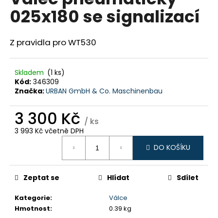
je
a
025x180 se signalizací
0,0
z
j
5
í
hvězdiček.
Z pravidla pro WT530
t
?
Skladem
(1 ks)
Kód:
346309
Značka:
URBAN GmbH & Co. Maschinenbau
3 300 Kč
HLEDAT
/ ks
3 993 Kč včetně DPH
Měrná
DO KOŠÍKU
cena:
D
o
p
Zeptat se
Hlídat
Sdílet
o
r
Kategorie
:
Válce
u
Hmotnost
:
0.39 kg