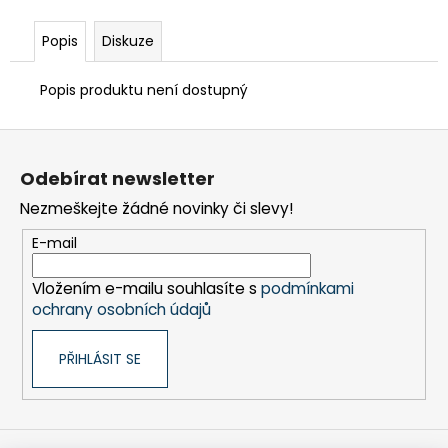
č
u
Popis
Diskuze
j
e
m
Popis produktu není dostupný
e
Z
á
PYTEL
Odebírat newsletter
p
IGELITOVÝ
D600
Nezmeškejte žádné novinky či slevy!
a
-
1400X1000X0,08
t
E-mail
MM,
í
PRO
Vložením e-mailu souhlasíte s
podmínkami
U3000
ochrany osobních údajů
33
Kč
PŘIHLÁSIT SE