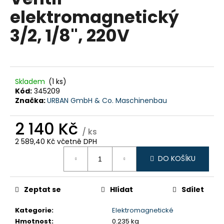
je
a
elektromagnetický
0,0
z
j
3/2, 1/8", 220V
5
í
hvězdiček.
t
?
Skladem
(1 ks)
Kód:
345209
Značka:
URBAN GmbH & Co. Maschinenbau
HLEDAT
2 140 Kč
/ ks
2 589,40 Kč včetně DPH
Měrná
D
DO KOŠÍKU
cena:
o
p
Zeptat se
Hlídat
Sdílet
o
r
Kategorie
:
Elektromagnetické
u
Hmotnost
:
0.235 kg