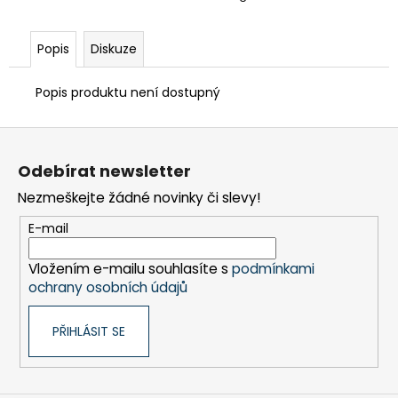
č
u
j
Popis
Diskuze
e
m
Popis produktu není dostupný
e
Z
FRÉZA
á
HSS
Odebírat newsletter
p
PŘÍMÁ
1BŘITÁ
Nezmeškejte žádné novinky či slevy!
a
5X30-
t
100/8
E-mail
MM
í
610
Vložením e-mailu souhlasíte s
podmínkami
Kč
ochrany osobních údajů
PŘIHLÁSIT SE