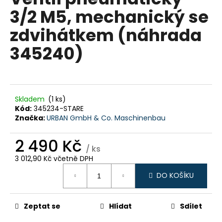
je
a
3/2 M5, mechanický se
0,0
z
j
zdvihátkem (náhrada
5
í
hvězdiček.
345240)
t
?
Skladem
(1 ks)
Kód:
345234-STARE
HLEDAT
Značka:
URBAN GmbH & Co. Maschinenbau
2 490 Kč
/ ks
D
3 012,90 Kč včetně DPH
o
Měrná
DO KOŠÍKU
cena:
p
o
r
Zeptat se
Hlídat
Sdílet
u