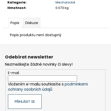
č
Kategorie
:
Mechanické
u
Hmotnost
:
0.073 kg
j
e
m
Popis
Diskuze
e
Popis produktu není dostupný
TEFLON
Z
ZELENÝ
-
á
TL.0,15
Odebírat newsletter
p
MM,
230
Nezmeškejte žádné novinky či slevy!
a
X
587
t
E-mail
MM
í
-
Vložením e-mailu souhlasíte s
podmínkami
AKS
6105,
ochrany osobních údajů
1605,
6410,
6250,
PŘIHLÁSIT SE
9600