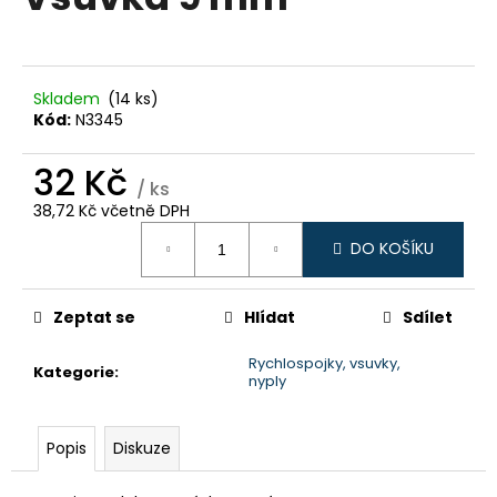
je
a
0,0
z
j
5
í
hvězdiček.
Skladem
(14 ks)
t
Kód:
N3345
?
32 Kč
/ ks
38,72 Kč včetně DPH
Měrná
DO KOŠÍKU
cena:
HLEDAT
Zeptat se
Hlídat
Sdílet
D
Rychlospojky, vsuvky,
Kategorie
:
o
nyply
p
o
r
Popis
Diskuze
u