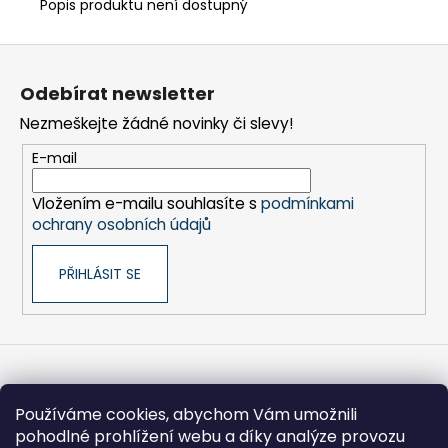
č
Popis produktu není dostupný
u
j
Z
e
á
m
Odebírat newsletter
p
e
Nezmeškejte žádné novinky či slevy!
a
t
E-mail
BIT
í
PH
Vložením e-mailu souhlasíte s
podmínkami
2,
UNF
ochrany osobních údajů
10-
32",
45
PŘIHLÁSIT SE
MM
(ADS
251)
175
Kč
Informace pro vás
Používáme cookies, abychom Vám umožnili
pohodlné prohlížení webu a díky analýze provozu
Obchodní podmínky