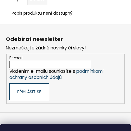
č
u
j
Popis produktu není dostupný
e
m
Z
e
á
Odebírat newsletter
p
Nezmeškejte žádné novinky či slevy!
a
TEFLON
ZELENÝ
t
E-mail
-
í
TL.0,15
MM,
Vložením e-mailu souhlasíte s
podmínkami
230
ochrany osobních údajů
X
587
MM
PŘIHLÁSIT SE
-
AKS
6105,
1605,
6410,
6250,
9600
Informace pro vás