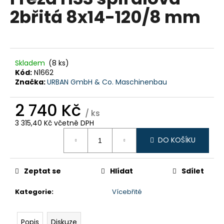
je
a
2břitá 8x14-120/8 mm
0,0
z
j
5
í
hvězdiček.
t
?
Skladem
(8 ks)
Kód:
N1662
Značka:
URBAN GmbH & Co. Maschinenbau
2 740 Kč
/ ks
HLEDAT
3 315,40 Kč včetně DPH
Měrná
DO KOŠÍKU
cena:
D
o
Zeptat se
Hlídat
Sdílet
p
o
Kategorie
:
Vícebřité
r
u
Popis
Diskuze