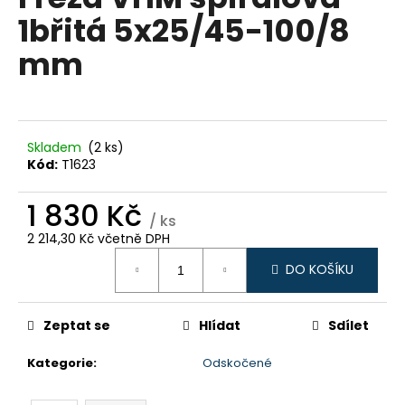
je
a
1břitá 5x25/45-100/8
0,0
z
j
mm
5
í
hvězdiček.
t
?
Skladem
(2 ks)
Kód:
T1623
1 830 Kč
HLEDAT
/ ks
2 214,30 Kč včetně DPH
Měrná
DO KOŠÍKU
cena:
D
o
p
Zeptat se
Hlídat
Sdílet
o
Kategorie
:
Odskočené
r
u