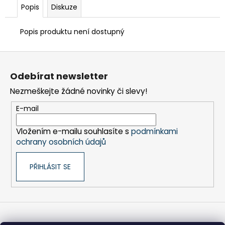
č
Popis
Diskuze
u
j
Popis produktu není dostupný
e
m
Z
e
á
Odebírat newsletter
p
FRÉZA
Nezmeškejte žádné novinky či slevy!
a
HSS
PŘÍMÁ
t
E-mail
1BŘITÁ
í
5X30-
100/8
Vložením e-mailu souhlasíte s
podmínkami
MM
ochrany osobních údajů
610
Kč
PŘIHLÁSIT SE