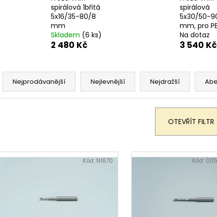
TEFLON MODRÝ - TL. 0,15 MM, 230 X 587
BIT PH 2, UNF 10
spirálová 1břitá
spirálová
MM - AKS 6105, 1605, 6410, 6250, 9600
175 Kč
5x16/35-80/8
5x30/50-9
200 Kč
mm
mm, pro P
Skladem
(6 ks)
Na dotaz
2 480 Kč
3 540 Kč
Ř
a
Nejprodávanější
Nejlevnější
Nejdražší
Ab
z
e
n
OTEVŘÍT FILTR
í
p
V
r
ý
Kód:
N1670
Kód:
005
o
p
d
i
u
s
k
p