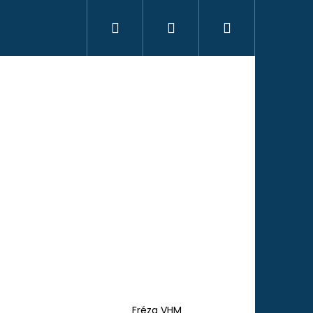
Hledat
Přihlášení
Nákupní
košík
Následující
Fréza VHM