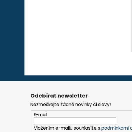
Z
á
Odebírat newsletter
p
Nezmeškejte žádné novinky či slevy!
a
t
E-mail
í
Vložením e-mailu souhlasíte s
podmínkami o