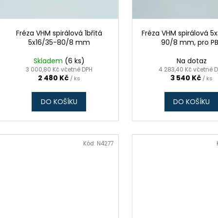
t
r
ů
o
d
Fréza VHM spirálová 1břitá
Fréza VHM spirálová 5
5x16/35-80/8 mm
90/8 mm, pro P
u
k
Skladem
(6 ks)
Na dotaz
t
3 000,80 Kč včetně DPH
4 283,40 Kč včetně 
2 480 Kč
3 540 Kč
/ ks
/ ks
ů
DO KOŠÍKU
DO KOŠÍKU
Kód:
N4277