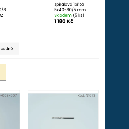
-32", 45 MM (ADS 251)
spirálová 1břitá
0/8
5x40-80/5 mm
BZ
Skladem
(5 ks)
1 180 Kč
ecedně
-003-007
Kód:
N1673