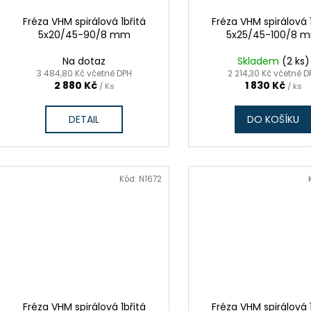
Fréza VHM spirálová 1břitá
Fréza VHM spirálová 
5x20/45-90/8 mm
5x25/45-100/8 
Na dotaz
Skladem
(2 ks)
3 484,80 Kč včetně DPH
2 214,30 Kč včetně D
2 880 Kč
1 830 Kč
/ Ks
/ ks
DETAIL
DO KOŠÍKU
Kód:
N1672
Fréza VHM spirálová 1břitá
Fréza VHM spirálová 