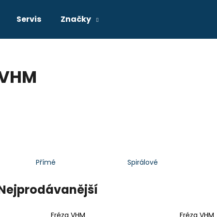
Servis
Značky
Co potřebujete najít?
VHM
HLEDAT
Doporučujeme
Přímé
Spirálové
Nejprodávanější
Fréza VHM
Fréza VHM