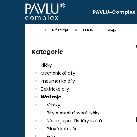
K
Přejít
na
o
PAVLU-Complex
obsah
Zpět
Zpět
š
do
do
í
Domů
Nástroje
Frézy
VHM
k
obchodu
obchodu
P
o
Kategorie
Přeskočit
s
kategorie
t
Kličky
r
Mechanické díly
a
Pneumatiké díly
n
Elektrické díly
n
Nástroje
í
Vrtáky
p
Bity a prodlužovací tyčky
a
Nástroje pro čističky svárů
n
Pilové kotouče
e
Frézy