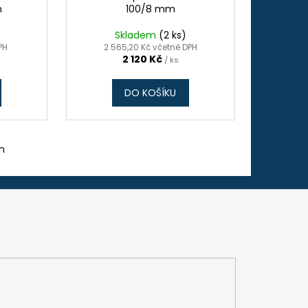
m
100/8 mm
Skladem
(2 ks)
PH
2 565,20 Kč včetně DPH
2 120 Kč
/ ks
DO KOŠÍKU
m