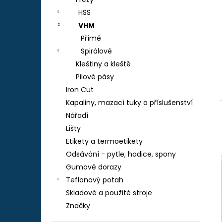
TEFLON ZELENÝ - TL.0,15 MM, 230 X 587
l
MM - AKS 6105, 1605, 6410, 6250, 9600
HSS
290 Kč
VHM
Přímé
Spirálové
Kleštiny a kleště
Pilové pásy
Iron Cut
Kapaliny, mazací tuky a příslušenství
Nářadí
Lišty
Etikety a termoetikety
Odsávání - pytle, hadice, spony
Gumové dorazy
Teflonový potah
Skladové a použité stroje
Značky