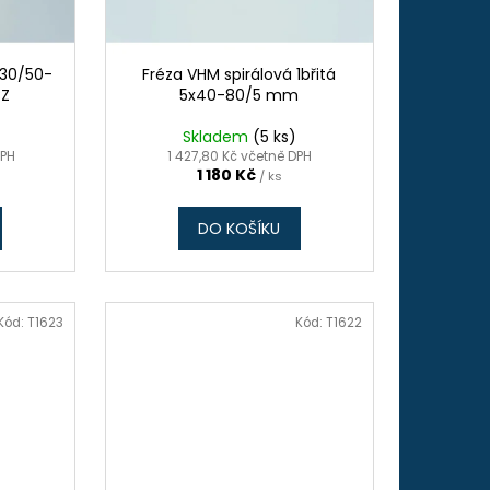
x30/50-
Fréza VHM spirálová 1břitá
BZ
5x40-80/5 mm
Skladem
(5 ks)
DPH
1 427,80 Kč včetně DPH
1 180 Kč
/ ks
DO KOŠÍKU
Kód:
T1623
Kód:
T1622