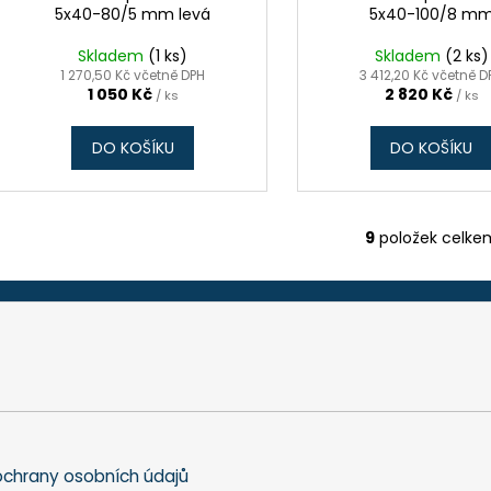
5x40-80/5 mm levá
5x40-100/8 m
Skladem
(1 ks)
Skladem
(2 ks)
1 270,50 Kč včetně DPH
3 412,20 Kč včetně D
1 050 Kč
2 820 Kč
/ ks
/ ks
DO KOŠÍKU
DO KOŠÍKU
9
položek celke
O
v
l
á
d
a
c
í
p
r
chrany osobních údajů
v