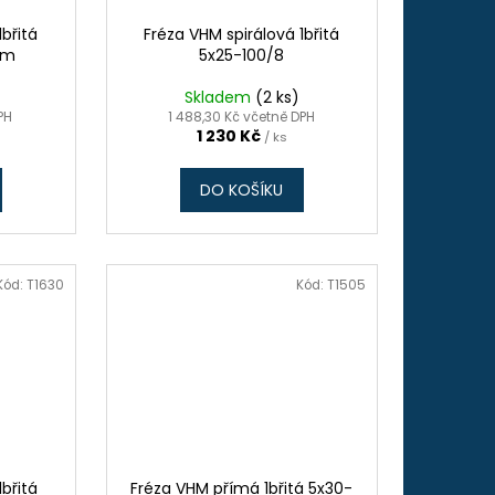
1břitá
Fréza VHM spirálová 1břitá
mm
5x25-100/8
Skladem
(2 ks)
PH
1 488,30 Kč včetně DPH
1 230 Kč
/ ks
DO KOŠÍKU
Kód:
T1630
Kód:
T1505
1břitá
Fréza VHM přímá 1břitá 5x30-