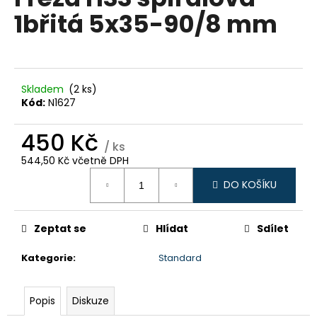
je
a
1břitá 5x35-90/8 mm
0,0
z
j
5
í
hvězdiček.
t
?
Skladem
(2 ks)
Kód:
N1627
450 Kč
/ ks
544,50 Kč včetně DPH
HLEDAT
Měrná
DO KOŠÍKU
cena:
D
Zeptat se
Hlídat
Sdílet
o
p
Kategorie
:
Standard
o
r
Popis
Diskuze
u