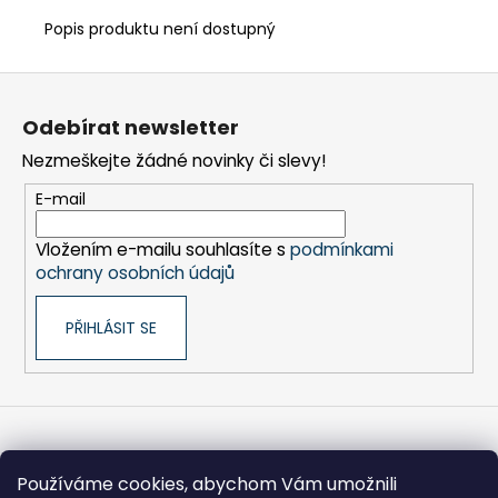
č
u
Popis produktu není dostupný
j
e
Z
m
á
e
Odebírat newsletter
p
Nezmeškejte žádné novinky či slevy!
a
FRÉZA
t
E-mail
HSS
í
SPIRÁLOVÁ
1BŘITÁ
Vložením e-mailu souhlasíte s
podmínkami
5X25-
ochrany osobních údajů
100/8
MM
PŘIHLÁSIT SE
440
Kč
Informace pro vás
Používáme cookies, abychom Vám umožnili