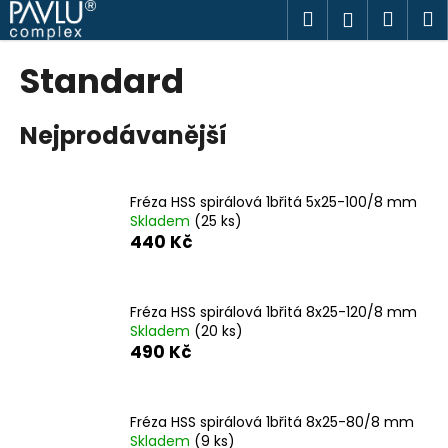
K
Přejít
Hledat
Náku
M
Přihlášen
na
o
obsah
Zpět
Zpět
košík
š
Standard
í
C
k
Nejprodávanější
o
p
o
Fréza HSS spirálová 1břitá 5x25-100/8 mm
t
Skladem
(25 ks)
ř
440 Kč
e
b
u
Fréza HSS spirálová 1břitá 8x25-120/8 mm
Skladem
(20 ks)
j
490 Kč
e
t
e
Fréza HSS spirálová 1břitá 8x25-80/8 mm
n
Skladem
(9 ks)