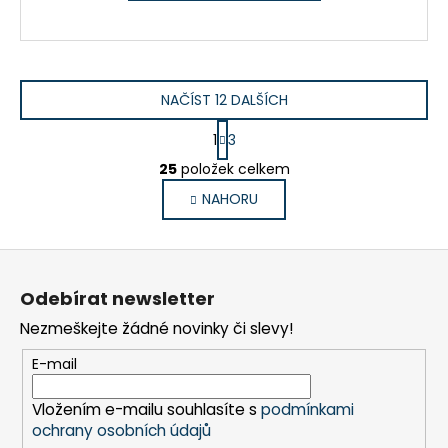
NAČÍST 12 DALŠÍCH
S
1
3
t
O
r
25
položek celkem
v
á
NAHORU
l
n
k
á
o
d
Z
v
a
á
á
c
Odebírat newsletter
n
p
í
í
Nezmeškejte žádné novinky či slevy!
p
a
r
t
E-mail
v
í
k
Vložením e-mailu souhlasíte s
podmínkami
y
ochrany osobních údajů
v