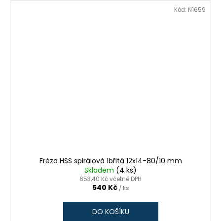
Kód:
N1659
Fréza HSS spirálová 1břitá 12x14-80/10 mm
Skladem
(4 ks)
653,40 Kč včetně DPH
540 Kč
/ ks
DO KOŠÍKU