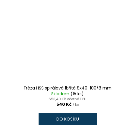
Fréza HSS spirálová 1břitá 8x40-100/8 mm
Skladem
(15 ks)
653,40 Kč včetně DPH
540 Kč
/ ks
DO KOŠÍKU