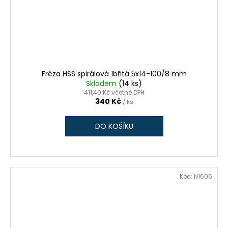
Fréza HSS spirálová 1břitá 5x14-100/8 mm
Skladem
(14 ks)
411,40 Kč včetně DPH
340 Kč
/ ks
DO KOŠÍKU
Kód:
N1606