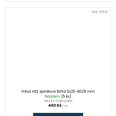
Kód:
N1623
Fréza HSS spirálová 1břitá 5x25-80/8 mm
Skladem
(5 ks)
484 Kč včetně DPH
400 Kč
/ ks