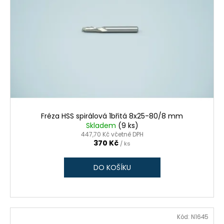
Fréza HSS spirálová 1břitá 8x25-80/8 mm
Skladem
(9 ks)
447,70 Kč včetně DPH
370 Kč
/ ks
DO KOŠÍKU
Kód:
N1645