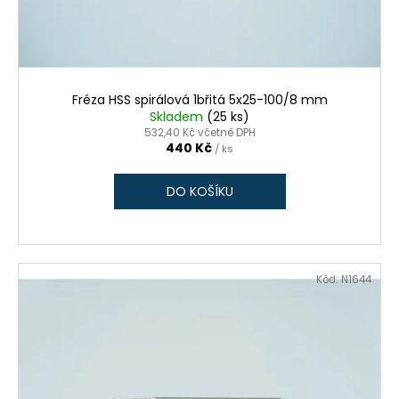
č
d
u
u
j
k
e
t
m
ů
e
Fréza HSS spirálová 1břitá 5x25-100/8 mm
Skladem
(25 ks)
532,40 Kč včetně DPH
440 Kč
/ ks
FRÉZA
HSS
SPIRÁLOVÁ
DO KOŠÍKU
1BŘITÁ
5X18/35-
80/8
MM
260
Kód:
N1644
Kč