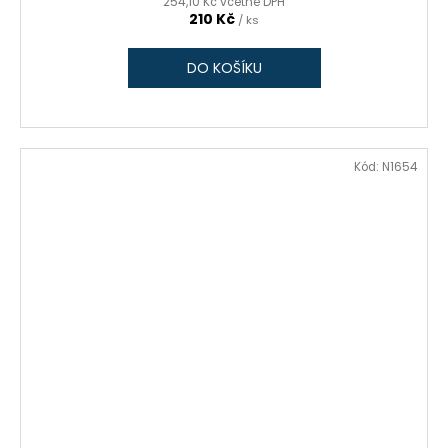
254,10 Kč včetně DPH
210 Kč
/ ks
DO KOŠÍKU
Kód:
N1654